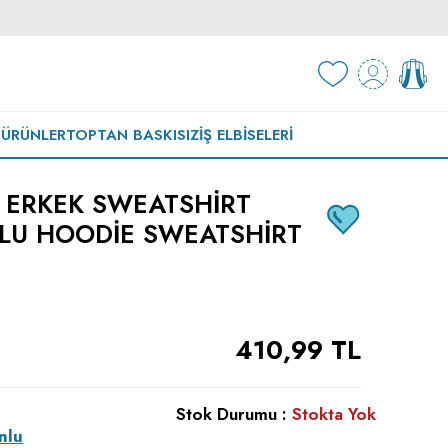
 ÜRÜNLER
TOPTAN BASKISIZ
İŞ ELBISELERI
I ERKEK SWEATSHIRT
LU HOODIE SWEATSHIRT
410,99
TL
Stok Durumu :
Stokta Yok
nlu