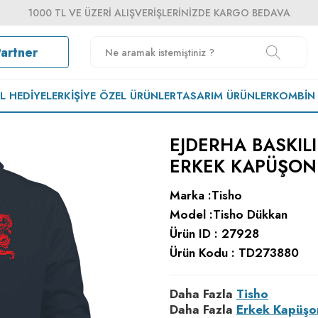
1000 TL VE ÜZERI ALIŞVERIŞLERINIZDE KARGO BEDAVA
Partner
EL HEDIYELER
KIŞIYE ÖZEL ÜRÜNLER
TASARIM ÜRÜNLER
KOMBIN
EJDERHA BASKIL
ERKEK KAPÜŞON
Marka :
Tisho
Model :
Tisho Dükkan
Ürün ID :
27928
Ürün Kodu :
TD273880
Daha Fazla
Tisho
Daha Fazla
Erkek Kapüşo