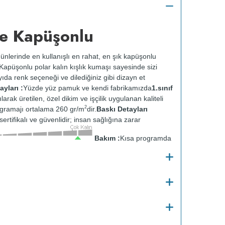
e Kapüşonlu
ünlerinde en kullanışlı en rahat, en şık kapüşonlu
k. Kapüşonlu polar kalın kışlık kumaşı sayesinde sizi
ıda renk seçeneği ve dilediğiniz gibi dizayn et
yları :
Yüzde yüz pamuk ve kendi fabrikamızda
1.sınıf
ılarak üretilen, özel dikim ve işçilik uygulanan kaliteli
2
gramajı ortalama 260 gr/m
dir.
Baskı Detayları
ertifikalı ve güvenlidir; insan sağlığına zarar
Bakım :
Kısa programda
tersten yıkanır.
Kuru temizleme yapılmaz.
Kurutma
ısıda ve tersten ütülenir.