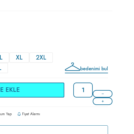
L
XL
2XL
L
bedenimi bul
E EKLE
um Yap
Fiyat Alarmı