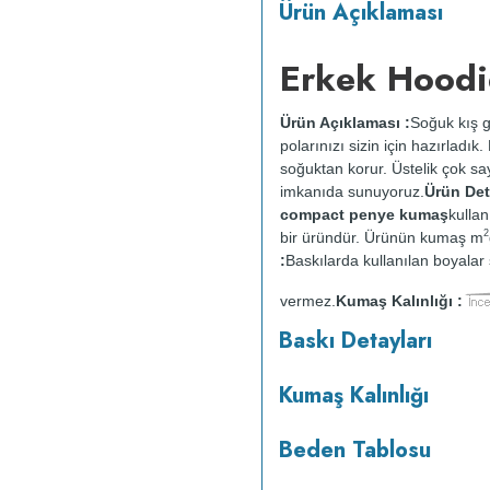
Ürün Açıklaması
Erkek Hoodi
Ürün Açıklaması :
Soğuk kış g
polarınızı sizin için hazırladı
soğuktan korur. Üstelik çok say
imkanıda sunuyoruz.
Ürün Deta
compact penye kumaş
kullan
2
bir üründür. Ürünün kumaş m
:
Baskılarda kullanılan boyalar s
vermez.
Kumaş Kalınlığı :
o
maksimum 30
C sıcaklıkta ve 
Baskı Detayları
makinesinde kurutulmaz.
Orta 
Kumaş Kalınlığı
Beden Tablosu