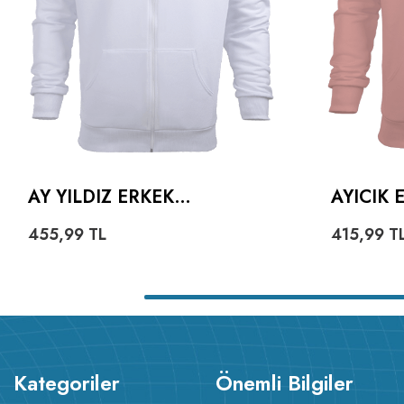
AY YILDIZ ERKEK
AYICIK
KAPŞONLU FERMUARLI
HOODIE
455,99
TL
415,99
T
Kategoriler
Önemli Bilgiler