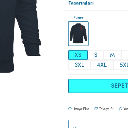
Tasarımları
Füme
XS
S
M
3XL
4XL
5X
SEPET
Listeye Ekle
Tavsiye Et
Yor