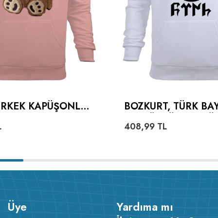
 ERKEK KAPÜŞONLU
BOZKURT, TÜRK BA
 SWEATSHIRT
VE GÖKTÜRKÇE TÜ
L
408,99
TL
YAZILI ERKEK KAP
HOODIE SWEATSHI
Üye
Yardıma mı