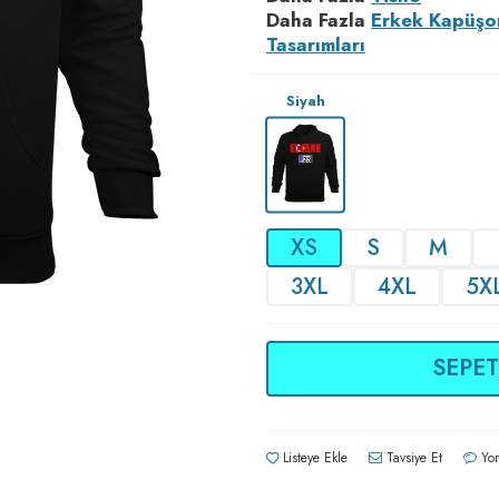
Daha Fazla
Erkek Kapüşo
Tasarımları
Siyah
XS
S
M
3XL
4XL
5X
SEPET
Listeye Ekle
Tavsiye Et
Yor