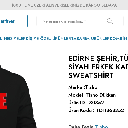
1000 TL VE ÜZERI ALIŞVERIŞLERINIZDE KARGO BEDAVA
Partner
EL HEDIYELER
KIŞIYE ÖZEL ÜRÜNLER
TASARIM ÜRÜNLER
KOMBIN
EDIRNE ŞEHIR,TÜ
SIYAH ERKEK K
SWEATSHIRT
Marka :
Tisho
Model :
Tisho Dükkan
Ürün ID :
80852
Ürün Kodu :
TDH363352
Daha Fazla
Tisho