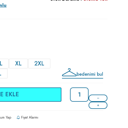
nlu
L
XL
2XL
L
bedenimi bul
E EKLE
um Yap
Fiyat Alarmı