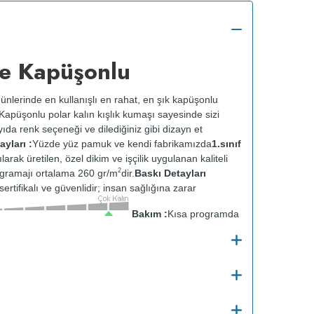
e Kapüşonlu
ünlerinde en kullanışlı en rahat, en şık kapüşonlu
k. Kapüşonlu polar kalın kışlık kumaşı sayesinde sizi
ıda renk seçeneği ve dilediğiniz gibi dizayn et
yları :
Yüzde yüz pamuk ve kendi fabrikamızda
1.sınıf
ılarak üretilen, özel dikim ve işçilik uygulanan kaliteli
2
gramajı ortalama 260 gr/m
dir.
Baskı Detayları
ertifikalı ve güvenlidir; insan sağlığına zarar
Bakım :
Kısa programda
tersten yıkanır.
Kuru temizleme yapılmaz.
Kurutma
ısıda ve tersten ütülenir.