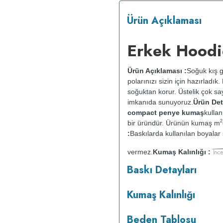
Ürün Açıklaması
Erkek Hoodi
Ürün Açıklaması :
Soğuk kış g
polarınızı sizin için hazırladı
soğuktan korur. Üstelik çok say
imkanıda sunuyoruz.
Ürün Deta
compact penye kumaş
kullan
2
bir üründür. Ürünün kumaş m
:
Baskılarda kullanılan boyalar s
vermez.
Kumaş Kalınlığı :
o
maksimum 30
C sıcaklıkta ve 
Baskı Detayları
makinesinde kurutulmaz.
Orta 
Kumaş Kalınlığı
Beden Tablosu