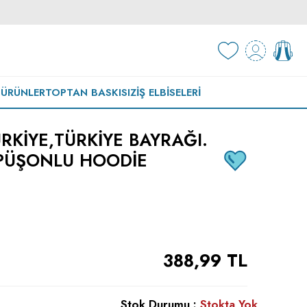
 ÜRÜNLER
TOPTAN BASKISIZ
İŞ ELBISELERI
RKIYE,TÜRKIYE BAYRAĞI.
APÜŞONLU HOODIE
388,99
TL
Stok Durumu :
Stokta Yok