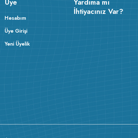
Üye
Yardıma mı
İhtiyacınız Var?
Hesabım
Üye Girişi
Yeni Üyelik