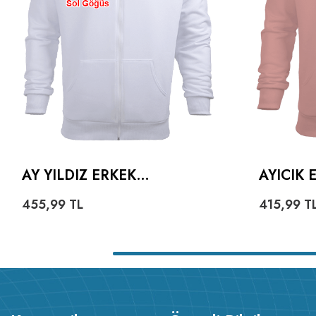
AY YILDIZ ERKEK
AYICIK
KAPŞONLU FERMUARLI
HOODIE
455,99
TL
415,99
T