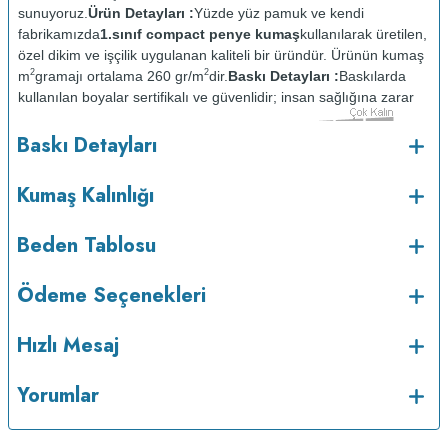
sunuyoruz.
Ürün Detayları :
Yüzde yüz pamuk ve kendi
fabrikamızda
1.sınıf compact penye kumaş
kullanılarak üretilen,
özel dikim ve işçilik uygulanan kaliteli bir üründür. Ürünün kumaş
2
2
m
gramajı ortalama 260 gr/m
dir.
Baskı Detayları :
Baskılarda
kullanılan boyalar sertifikalı ve güvenlidir; insan sağlığına zarar
vermez.
Kumaş Kalınlığı :
Baskı Detayları
o
Bakım :
Kısa programda maksimum 30
C sıcaklıkta ve tersten
yıkanır.
Kuru temizleme yapılmaz.
Kurutma makinesinde
Kumaş Kalınlığı
kurutulmaz.
Orta ısıda ve tersten ütülenir.
Beden Tablosu
Ödeme Seçenekleri
Hızlı Mesaj
Yorumlar