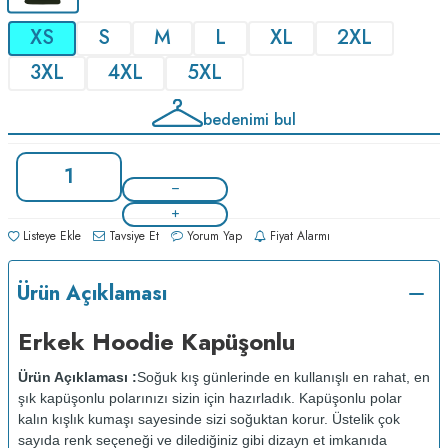
XS
S
M
L
XL
2XL
3XL
4XL
5XL
bedenimi bul
Listeye Ekle
Tavsiye Et
Yorum Yap
Fiyat Alarmı
Ürün Açıklaması
Erkek Hoodie Kapüşonlu
Ürün Açıklaması :
Soğuk kış günlerinde en kullanışlı en rahat, en
şık kapüşonlu polarınızı sizin için hazırladık. Kapüşonlu polar
kalın kışlık kumaşı sayesinde sizi soğuktan korur. Üstelik çok
sayıda renk seçeneği ve dilediğiniz gibi dizayn et imkanıda