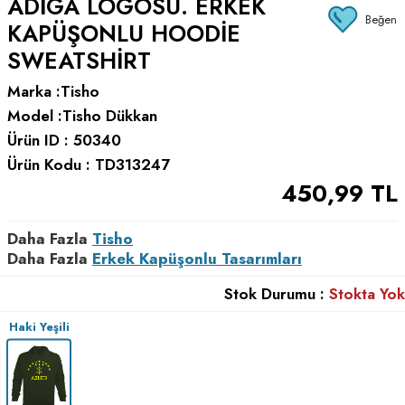
ADIGA LOGOSU. ERKEK
Beğen
KAPÜŞONLU HOODIE
SWEATSHIRT
Marka :
Tisho
Model :
Tisho Dükkan
Ürün ID :
50340
Ürün Kodu :
TD313247
450,99
TL
Daha Fazla
Tisho
Daha Fazla
Erkek Kapüşonlu Tasarımları
Stok Durumu :
Stokta Yok
Haki Yeşili