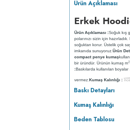
Ürün Açıklaması
Erkek Hoodi
Ürün Açıklaması :
Soğuk kış g
polarınızı sizin için hazırladı
soğuktan korur. Üstelik çok say
imkanıda sunuyoruz.
Ürün Deta
compact penye kumaş
kullan
2
bir üründür. Ürünün kumaş m
:
Baskılarda kullanılan boyalar s
vermez.
Kumaş Kalınlığı :
o
maksimum 30
C sıcaklıkta ve 
Baskı Detayları
makinesinde kurutulmaz.
Orta 
Kumaş Kalınlığı
Beden Tablosu