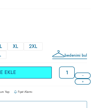
L
XL
2XL
L
bedenimi bul
E EKLE
um Yap
Fiyat Alarmı