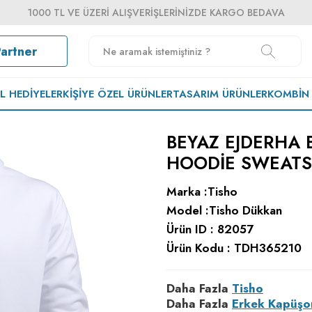
1000 TL VE ÜZERI ALIŞVERIŞLERINIZDE KARGO BEDAVA
Partner
EL HEDIYELER
KIŞIYE ÖZEL ÜRÜNLER
TASARIM ÜRÜNLER
KOMBIN
BEYAZ EJDERHA 
HOODIE SWEATS
Marka :
Tisho
Model :
Tisho Dükkan
Ürün ID :
82057
Ürün Kodu :
TDH365210
Daha Fazla
Tisho
Daha Fazla
Erkek Kapüşo