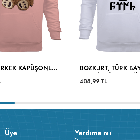
 ERKEK KAPÜŞONLU
BOZKURT, TÜRK BA
 SWEATSHIRT
VE GÖKTÜRKÇE TÜ
L
408,99
TL
YAZILI ERKEK KAP
HOODIE SWEATSHI
Üye
Yardıma mı