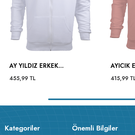
AY YILDIZ ERKEK
AYICIK
KAPŞONLU FERMUARLI
HOODIE
455,99
TL
415,99
T
Kategoriler
Önemli Bilgiler