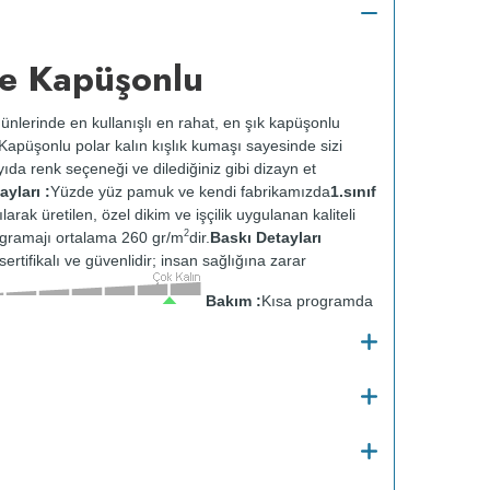
e Kapüşonlu
ünlerinde en kullanışlı en rahat, en şık kapüşonlu
k. Kapüşonlu polar kalın kışlık kumaşı sayesinde sizi
ıda renk seçeneği ve dilediğiniz gibi dizayn et
yları :
Yüzde yüz pamuk ve kendi fabrikamızda
1.sınıf
ılarak üretilen, özel dikim ve işçilik uygulanan kaliteli
2
gramajı ortalama 260 gr/m
dir.
Baskı Detayları
ertifikalı ve güvenlidir; insan sağlığına zarar
Bakım :
Kısa programda
tersten yıkanır.
Kuru temizleme yapılmaz.
Kurutma
ısıda ve tersten ütülenir.