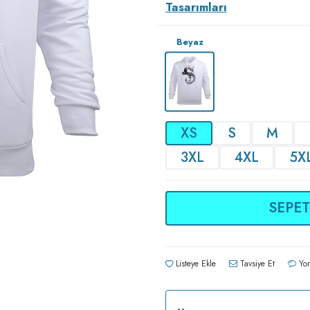
Tasarımları
Beyaz
XS
S
M
3XL
4XL
5X
SEPET
Listeye Ekle
Tavsiye Et
Yor