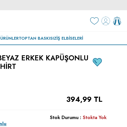
 ÜRÜNLER
TOPTAN BASKISIZ
İŞ ELBISELERI
BEYAZ ERKEK KAPÜŞONLU
HIRT
394,99
TL
Stok Durumu :
Stokta Yok
nlu