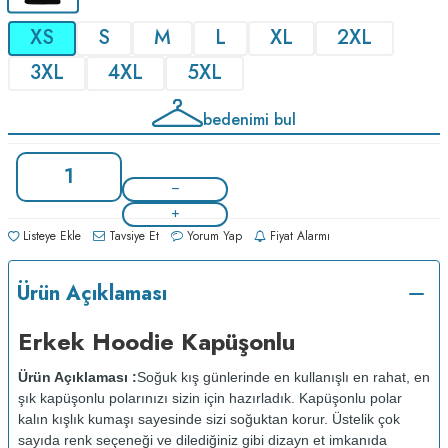
XS
S
M
L
XL
2XL
3XL
4XL
5XL
bedenimi bul
Listeye Ekle
Tavsiye Et
Yorum Yap
Fiyat Alarmı
Ürün Açıklaması
Erkek Hoodie Kapüşonlu
Ürün Açıklaması :
Soğuk kış günlerinde en kullanışlı en rahat, en
şık kapüşonlu polarınızı sizin için hazırladık. Kapüşonlu polar
kalın kışlık kumaşı sayesinde sizi soğuktan korur. Üstelik çok
sayıda renk seçeneği ve dilediğiniz gibi dizayn et imkanıda