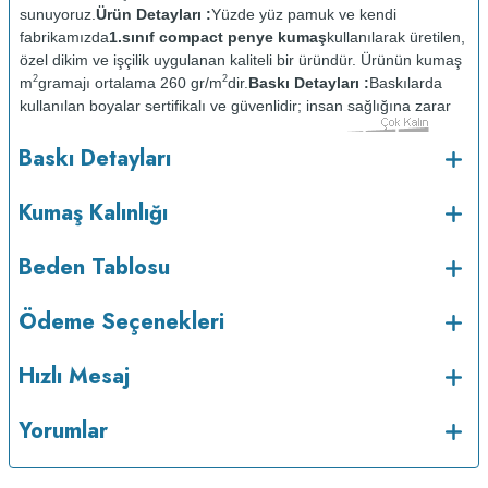
sunuyoruz.
Ürün Detayları :
Yüzde yüz pamuk ve kendi
fabrikamızda
1.sınıf compact penye kumaş
kullanılarak üretilen,
özel dikim ve işçilik uygulanan kaliteli bir üründür. Ürünün kumaş
2
2
m
gramajı ortalama 260 gr/m
dir.
Baskı Detayları :
Baskılarda
kullanılan boyalar sertifikalı ve güvenlidir; insan sağlığına zarar
vermez.
Kumaş Kalınlığı :
Baskı Detayları
o
Bakım :
Kısa programda maksimum 30
C sıcaklıkta ve tersten
yıkanır.
Kuru temizleme yapılmaz.
Kurutma makinesinde
Kumaş Kalınlığı
kurutulmaz.
Orta ısıda ve tersten ütülenir.
Beden Tablosu
Ödeme Seçenekleri
Hızlı Mesaj
Yorumlar