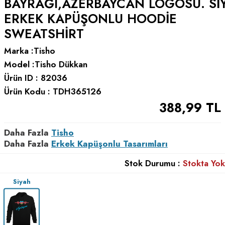
BAYRAĞI,AZERBAYCAN LOGOSU. SI
ERKEK KAPÜŞONLU HOODIE
SWEATSHIRT
Marka :
Tisho
Model :
Tisho Dükkan
Ürün ID :
82036
Ürün Kodu :
TDH365126
388,99
TL
Daha Fazla
Tisho
Daha Fazla
Erkek Kapüşonlu Tasarımları
Stok Durumu :
Stokta Yok
Siyah