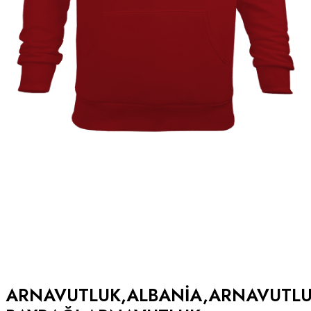
ARNAVUTLUK,ALBANIA,ARNAVUTL