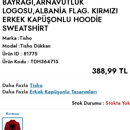
BAYRAĞI,ARNAVUTLUK
LOGOSU,ALBANIA FLAG. KIRMIZI
ERKEK KAPÜŞONLU HOODIE
SWEATSHIRT
Marka :
Tisho
Model :
Tisho Dükkan
Ürün ID :
81775
Ürün Kodu :
TDH364715
388,99
TL
Daha Fazla
Tisho
Daha Fazla
Erkek Kapüşonlu Tasarımları
Stok Durumu :
Stokta Yok
Kırmızı