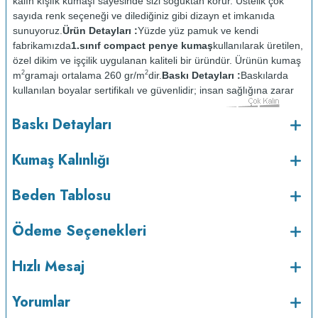
kalın kışlık kumaşı sayesinde sizi soğuktan korur. Üstelik çok
sayıda renk seçeneği ve dilediğiniz gibi dizayn et imkanıda
sunuyoruz.
Ürün Detayları :
Yüzde yüz pamuk ve kendi
fabrikamızda
1.sınıf compact penye kumaş
kullanılarak üretilen,
özel dikim ve işçilik uygulanan kaliteli bir üründür. Ürünün kumaş
2
2
m
gramajı ortalama 260 gr/m
dir.
Baskı Detayları :
Baskılarda
kullanılan boyalar sertifikalı ve güvenlidir; insan sağlığına zarar
vermez.
Kumaş Kalınlığı :
Baskı Detayları
o
Bakım :
Kısa programda maksimum 30
C sıcaklıkta ve tersten
yıkanır.
Kuru temizleme yapılmaz.
Kurutma makinesinde
Kumaş Kalınlığı
kurutulmaz.
Orta ısıda ve tersten ütülenir.
Beden Tablosu
Ödeme Seçenekleri
Hızlı Mesaj
Yorumlar