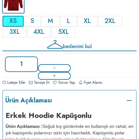
XS
S
M
L
XL
2XL
3XL
4XL
5XL
bedenimi bul
Listeye Ekle
Tavsiye Et
Yorum Yap
Fiyat Alarmı
Ürün Açıklaması
Erkek Hoodie Kapüşonlu
Ürün Açıklaması :
Soğuk kış günlerinde en kullanışlı en rahat, en
şık kapüşonlu polarınızı sizin için hazırladık. Kapüşonlu polar