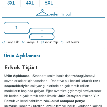
3XL
4XL
5XL
bedenimi bul
Listeye Ekle
Tavsiye Et
Yorum Yap
Fiyat Alarmı
Ürün Açıklaması
Erkek Tişört
Ürün Açıklaması :
Standart kesim basic tişört
rahat
giyinmeyi
seven erkekler için tasarlandı. Rahat ve şık kesimi ile
farklı renk
seçenekleriyle
sıcak yaz günlerinde en çok tercih edilen
modellerin başında geliyor. Eğer oversize giyinmeyi seviyorsanız
bir beden büyük tercih edebilirsiniz.
Ürün Detayları :
Yüzde Yüz
Pamuk ve kendi fabrikamızda
1.sınıf compact penye
kumaş
kullanılarak üretilen, özel dikim ve işçilik uygulanan kaliteli