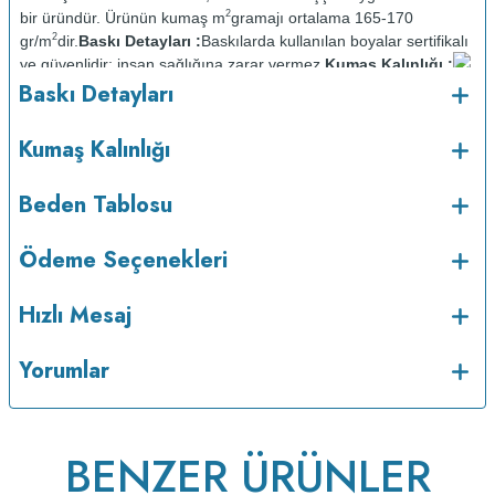
2
bir üründür. Ürünün kumaş m
gramajı ortalama 165-170
2
gr/m
dir.
Baskı Detayları :
Baskılarda kullanılan boyalar sertifikalı
ve güvenlidir; insan sağlığına zarar vermez.
Kumaş Kalınlığı :
o
Baskı Detayları
Bakım :
Kısa programda maksimum 30
C sıcaklıkta ve tersten
yıkanır.
Kuru temizleme yapılmaz.
Kurutma makinesinde
kurutulmaz.
Orta ısıda ve tersten ütülenir.
Kumaş Kalınlığı
Beden Tablosu
Ödeme Seçenekleri
Hızlı Mesaj
Yorumlar
BENZER ÜRÜNLER