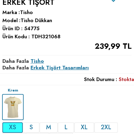
ERKEK TIŞÖRT
Marka :
Tisho
Model :
Tisho Dükkan
Ürün ID :
54775
Ürün Kodu :
TDH321068
239,99
TL
Daha Fazla
Tisho
Daha Fazla
Erkek Tişört Tasarımları
Stok Durumu :
Stokta
Krem
XS
S
M
L
XL
2XL