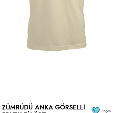
ZÜMRÜDÜ ANKA GÖRSELLI
Beğen