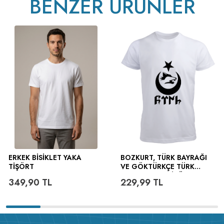
BENZER ÜRÜNLER
ERKEK BISIKLET YAKA
BOZKURT, TÜRK BAYRAĞI
TIŞÖRT
VE GÖKTÜRKÇE TÜRK
YAZILI ERKEK TIŞÖRT
349,90
TL
229,99
TL