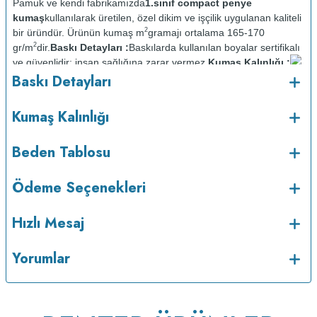
Pamuk ve kendi fabrikamızda
1.sınıf compact penye
kumaş
kullanılarak üretilen, özel dikim ve işçilik uygulanan kaliteli
2
bir üründür. Ürünün kumaş m
gramajı ortalama 165-170
2
gr/m
dir.
Baskı Detayları :
Baskılarda kullanılan boyalar sertifikalı
ve güvenlidir; insan sağlığına zarar vermez.
Kumaş Kalınlığı :
o
Baskı Detayları
Bakım :
Kısa programda maksimum 30
C sıcaklıkta ve tersten
yıkanır.
Kuru temizleme yapılmaz.
Kurutma makinesinde
kurutulmaz.
Orta ısıda ve tersten ütülenir.
Kumaş Kalınlığı
Beden Tablosu
Ödeme Seçenekleri
Hızlı Mesaj
Yorumlar