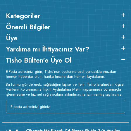
Kategoriler
Önemli Bilgiler
Üye
Yardıma mı İhtiyacınız Var?
Tisho Bülten'e Üye Ol
E-Posta adresinizi girin, Tisho'nun üyelerine özel ayrıcalıklarımızdan
hemen haberdar olun, harika fırsatlardan hemen faydalanın.
Bu formu göndererek, sağladığım kişisel verilerin Tisho tarafından Kişisel
Verilerin Korunmasına İlişkin Aydınlatma Metni kapsamında bu amaçla
işlenmesine ve hizmet sağlayıcılara aktarılmasına izin vermiş sayılırsınız.
Cihangir Mh Kirazlı Cd Piyasa Sk No:3/A Avcılar