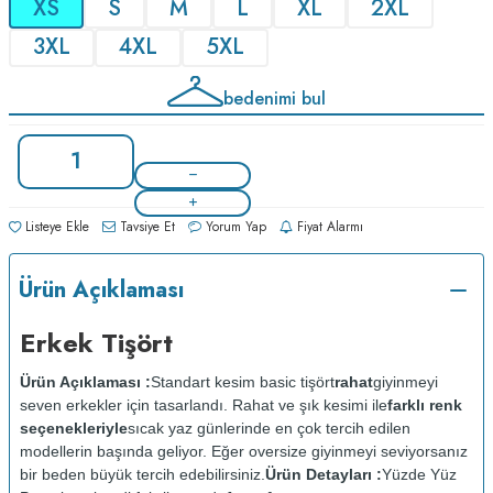
XS
S
M
L
XL
2XL
3XL
4XL
5XL
bedenimi bul
Listeye Ekle
Tavsiye Et
Yorum Yap
Fiyat Alarmı
Ürün Açıklaması
Erkek Tişört
Ürün Açıklaması :
Standart kesim basic tişört
rahat
giyinmeyi
seven erkekler için tasarlandı. Rahat ve şık kesimi ile
farklı renk
seçenekleriyle
sıcak yaz günlerinde en çok tercih edilen
modellerin başında geliyor. Eğer oversize giyinmeyi seviyorsanız
bir beden büyük tercih edebilirsiniz.
Ürün Detayları :
Yüzde Yüz