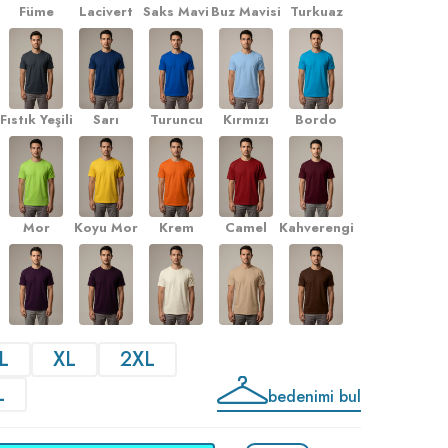
Füme
Lacivert
Saks Mavi
Buz Mavisi
Turkuaz
Fıstık Yeşili
Sarı
Turuncu
Kırmızı
Bordo
Mor
Koyu Mor
Krem
Camel
Kahverengi
L
XL
2XL
L
bedenimi bul