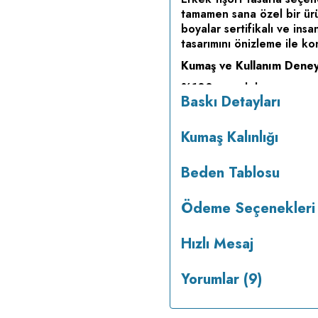
tamamen sana özel bir ürün
boyalar sertifikalı ve ins
tasarımını önizleme ile kon
Kumaş ve Kullanım Deney
%100 pamuk kumaş yapısı 
Baskı Detayları
sağlar. Farklı renk seçen
programda 30°C'de terste
Kumaş Kalınlığı
Kimler İçin Uygun
Günlük kullanım için kalitel
Beden Tablosu
yaptırmak isteyenler ve h
için ideal.
Ödeme Seçenekleri
Kendi tasarımını oluşturm
siparişini tamamla.
Hızlı Mesaj
Yorumlar (9)