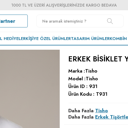
1000 TL VE ÜZERI ALIŞVERIŞLERINIZDE KARGO BEDAVA
Partner
EL HEDIYELER
KIŞIYE ÖZEL ÜRÜNLER
TASARIM ÜRÜNLER
KOMBIN
ERKEK BISIKLET 
Marka :
Tisho
Model :
Tisho
Ürün ID :
931
Ürün Kodu :
T931
Daha Fazla
Tisho
Daha Fazla
Erkek Tişörtle