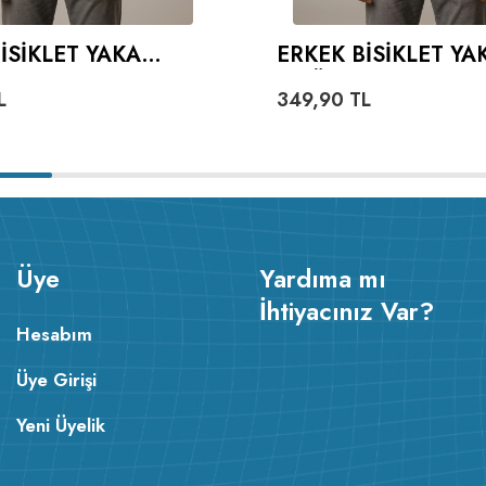
ISIKLET YAKA
ERKEK BISIKLET YA
 BEYAZ %100 PAMUK
TIŞÖRT KIRMIZI %1
L
349,90
TL
PAMUK
Üye
Yardıma mı
İhtiyacınız Var?
Hesabım
Üye Girişi
Yeni Üyelik