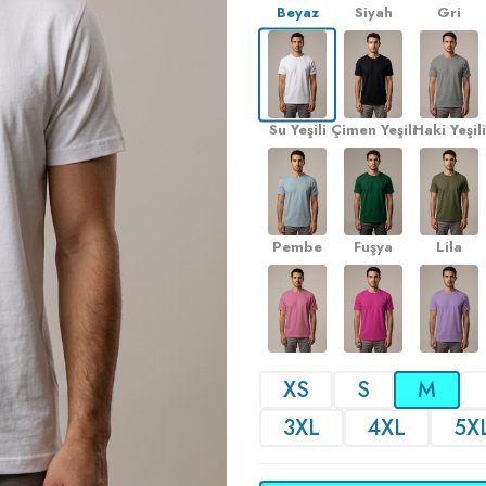
Beyaz
Siyah
Gri
Su Yeşili
Çimen Yeşili
Haki Yeşili
Pembe
Fuşya
Lila
XS
S
M
3XL
4XL
5X