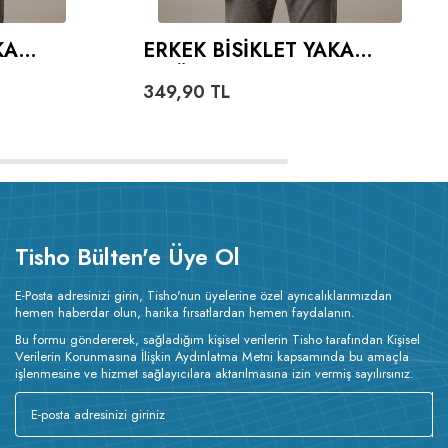
KA
ERKEK BISIKLET YAKA
00
TIŞÖRT LACIVERT %100
349,90
TL
PAMUK
Tisho Bülten'e Üye Ol
E-Posta adresinizi girin, Tisho'nun üyelerine özel ayrıcalıklarımızdan
hemen haberdar olun, harika fırsatlardan hemen faydalanın.
Bu formu göndererek, sağladığım kişisel verilerin Tisho tarafından Kişisel
Verilerin Korunmasına İlişkin Aydınlatma Metni kapsamında bu amaçla
işlenmesine ve hizmet sağlayıcılara aktarılmasına izin vermiş sayılırsınız.