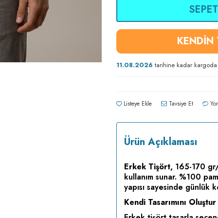
SEPET
KENDİN
11.08.2026
tarihine kadar kargoda
Listeye Ekle
Tavsiye Et
Yor
Ürün Açıklaması
Erkek Tişört,
165-170 gr/
kullanım sunar. %100 pamu
yapısı sayesinde günlük ko
Kendi Tasarımını Oluştur
Erkek tişört tasarla seçe