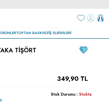
 ÜRÜNLER
TOPTAN BASKISIZ
İŞ ELBISELERI
YAKA TIŞÖRT
349,90
TL
Stok Durumu :
Stokta
r