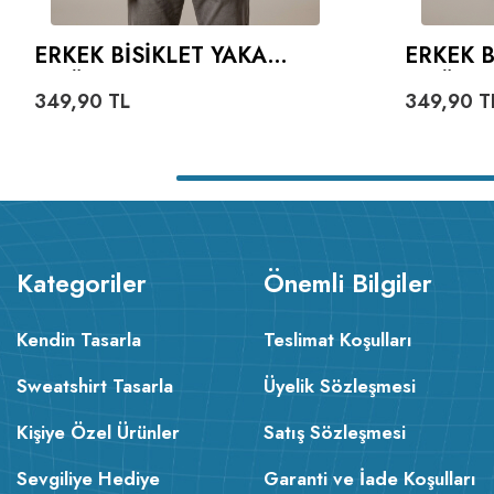
ERKEK BISIKLET YAKA
ERKEK B
TIŞÖRT SIYAH %100 PAMUK
TIŞÖRT
349,90
TL
349,90
T
Kategoriler
Önemli Bilgiler
Kendin Tasarla
Teslimat Koşulları
Sweatshirt Tasarla
Üyelik Sözleşmesi
Kişiye Özel Ürünler
Satış Sözleşmesi
Sevgiliye Hediye
Garanti ve İade Koşulları