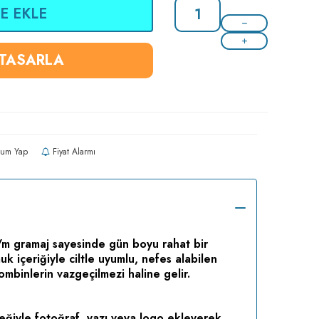
E EKLE
 TASARLA
um Yap
Fiyat Alarmı
m gramaj sayesinde gün boyu rahat bir
k içeriğiyle ciltle uyumlu, nefes alabilen
mbinlerin vazgeçilmezi haline gelir.
neğiyle fotoğraf, yazı veya logo ekleyerek