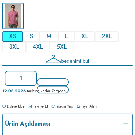
XS
S
M
L
XL
2XL
3XL
4XL
5XL
bedenimi bul
12.08.2026
tarihine kadar kargoda
Listeye Ekle
Tavsiye Et
Yorum Yap
Fiyat Alarmı
Ürün Açıklaması