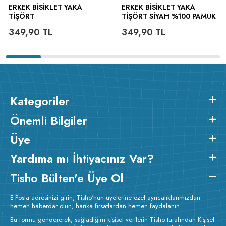
Tişörtün formunu ve baskı kalitesini korumak için
ERKEK BISIKLET YAKA
ERKEK BISIKLET YAKA
30°C'de, ters çevirerek ve kısa programda yıkamanız
TIŞÖRT
TIŞÖRT SIYAH %100 PAMUK
önerilir. Ağartıcı kullanılmamalı, yüksek ısıda kurutma
349,90
TL
349,90
TL
yapılmamalıdır. Baskılı alanın uzun ömürlü olması için
ürünü tersten ütüleyiniz.
Kullanım Alanları ve Ürün Avantajları
Pembe bisiklet yaka erkek tişört, pamuklu erkek tişört,
baskılı erkek tişört, kişiye özel tişört ve tasarım tişört
Kategoriler
arayan kullanıcılar için uygun bir üründür. Günlük
kullanım, kişiye özel hediye, firma etkinliği, promosyon
Önemli Bilgiler
ürünü ve özel baskılı tişört ihtiyaçları için tercih
edilebilir.
Üye
Yardıma mı İhtiyacınız Var?
Tisho Bülten'e Üye Ol
E-Posta adresinizi girin, Tisho'nun üyelerine özel ayrıcalıklarımızdan
hemen haberdar olun, harika fırsatlardan hemen faydalanın.
Bu formu göndererek, sağladığım kişisel verilerin Tisho tarafından Kişisel