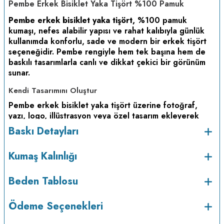
Pembe Erkek Bisiklet Yaka Tişört %100 Pamuk
Pembe erkek bisiklet yaka tişört,
%100 pamuk
kumaşı, nefes alabilir yapısı ve rahat kalıbıyla günlük
kullanımda konforlu, sade ve modern bir erkek tişört
seçeneğidir. Pembe rengiyle hem tek başına hem de
baskılı tasarımlarla canlı ve dikkat çekici bir görünüm
sunar.
Kendi Tasarımını Oluştur
Pembe erkek bisiklet yaka tişört üzerine fotoğraf,
yazı, logo, illüstrasyon veya özel tasarım ekleyerek
kişiye özel baskılı tişört oluşturabilirsin. Tisho tasarım
Baskı Detayları
aracı ile kendi tişörtünü kolayca hazırlayabilir,
hediyelik ya da günlük kullanıma uygun özel bir ürün
Kumaş Kalınlığı
haline getirebilirsin.
Kumaş ve Kullanım Özellikleri
Beden Tablosu
Kumaş:
%100 pamuk kumaş. Nefes alabilir, yumuşak ve
konforlu bir kullanım sunar.
Ödeme Seçenekleri
Yaka Tipi:
Bisiklet yaka. Günlük kullanıma uygun sade,