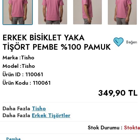
ERKEK BISIKLET YAKA
Beğen
TIŞÖRT PEMBE %100 PAMUK
Marka :
Tisho
Model :
Tisho
Ürün ID :
110061
Ürün Kodu :
110061
349,90
TL
Daha Fazla
Tisho
Daha Fazla
Erkek Tişörtler
Stok Durumu :
Stokta
Pembe