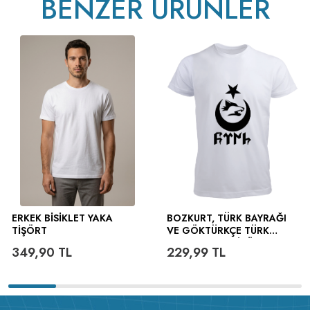
BENZER ÜRÜNLER
v233.24
ERKEK BISIKLET YAKA
BOZKURT, TÜRK BAYRAĞI
TIŞÖRT
VE GÖKTÜRKÇE TÜRK
YAZILI ERKEK TIŞÖRT
349,90
TL
229,99
TL