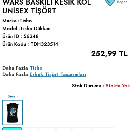
WARS BASKILI KESIK KOL
Beğen
UNISEX TIŞÖRT
Marka :
Tisho
Model :
Tisho Dükkan
Ürün ID :
56348
Ürün Kodu :
TDH323514
252,99
TL
Daha Fazla
Tisho
Daha Fazla
Erkek Tişört Tasarımları
Stok Durumu :
Stokta Yok
Siyah