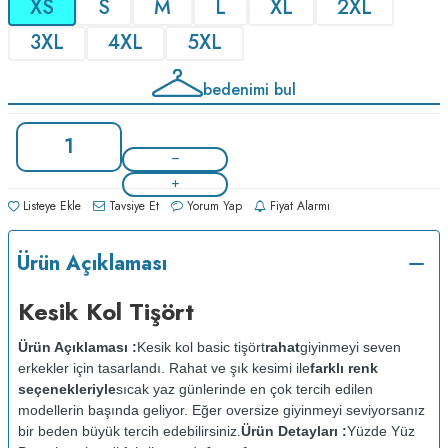
XS
S
M
L
XL
2XL
3XL
4XL
5XL
bedenimi bul
Listeye Ekle
Tavsiye Et
Yorum Yap
Fiyat Alarmı
Ürün Açıklaması
Kesik Kol Tişört
Ürün Açıklaması :
Kesik kol basic tişört
rahat
giyinmeyi seven
erkekler için tasarlandı. Rahat ve şık kesimi ile
farklı renk
seçenekleriyle
sıcak yaz günlerinde en çok tercih edilen
modellerin başında geliyor. Eğer oversize giyinmeyi seviyorsanız
bir beden büyük tercih edebilirsiniz.
Ürün Detayları :
Yüzde Yüz