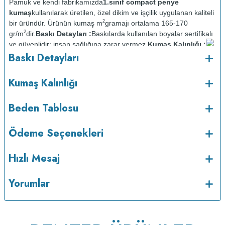
Pamuk ve kendi fabrikamızda
1.sınıf compact penye
kumaş
kullanılarak üretilen, özel dikim ve işçilik uygulanan kaliteli
2
bir üründür. Ürünün kumaş m
gramajı ortalama 165-170
2
gr/m
dir.
Baskı Detayları :
Baskılarda kullanılan boyalar sertifikalı
ve güvenlidir; insan sağlığına zarar vermez.
Kumaş Kalınlığı :
o
Baskı Detayları
Bakım :
Kısa programda maksimum 30
C sıcaklıkta ve tersten
yıkanır.
Kuru temizleme yapılmaz.
Kurutma makinesinde
kurutulmaz.
Orta ısıda ve tersten ütülenir.
Kumaş Kalınlığı
Beden Tablosu
Ödeme Seçenekleri
Hızlı Mesaj
Yorumlar