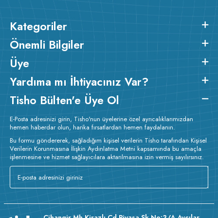
Kategoriler
Önemli Bilgiler
Üye
Yardıma mı İhtiyacınız Var?
Tisho Bülten'e Üye Ol
E-Posta adresinizi girin, Tisho'nun üyelerine özel ayrıcalıklarımızdan
hemen haberdar olun, harika fırsatlardan hemen faydalanın.
Bu formu göndererek, sağladığım kişisel verilerin Tisho tarafından Kişisel
Verilerin Korunmasına İlişkin Aydınlatma Metni kapsamında bu amaçla
işlenmesine ve hizmet sağlayıcılara aktarılmasına izin vermiş sayılırsınız.
Cihangir Mh Kirazlı Cd Piyasa Sk No:3/A Avcılar