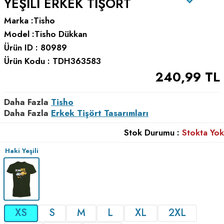
YEŞILI ERKEK TIŞÖRT
Marka :
Tisho
Model :
Tisho Dükkan
Ürün ID :
80989
Ürün Kodu :
TDH363583
240,99
TL
Daha Fazla
Tisho
Daha Fazla
Erkek Tişört Tasarımları
Stok Durumu :
Stokta Yok
Haki Yeşili
XS
S
M
L
XL
2XL