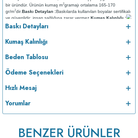
2
bir üründür. Ürünün kumaş m
gramajı ortalama 165-170
2
gr/m
dir.
Baskı Detayları :
Baskılarda kullanılan boyalar sertifikalı
ve güvenlidir; insan sağlığına zarar vermez.
Kumaş Kalınlığı :
o
Baskı Detayları
Bakım :
Kısa programda maksimum 30
C sıcaklıkta ve tersten
yıkanır.
Kuru temizleme yapılmaz.
Kurutma makinesinde
kurutulmaz.
Orta ısıda ve tersten ütülenir.
Kumaş Kalınlığı
Beden Tablosu
Ödeme Seçenekleri
Hızlı Mesaj
Yorumlar
BENZER ÜRÜNLER