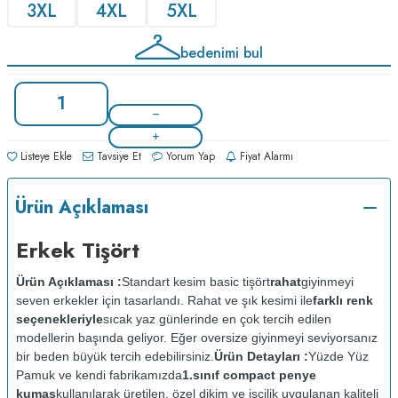
3XL
4XL
5XL
bedenimi bul
Listeye Ekle
Tavsiye Et
Yorum Yap
Fiyat Alarmı
Ürün Açıklaması
Erkek Tişört
Ürün Açıklaması :
Standart kesim basic tişört
rahat
giyinmeyi
seven erkekler için tasarlandı. Rahat ve şık kesimi ile
farklı renk
seçenekleriyle
sıcak yaz günlerinde en çok tercih edilen
modellerin başında geliyor. Eğer oversize giyinmeyi seviyorsanız
bir beden büyük tercih edebilirsiniz.
Ürün Detayları :
Yüzde Yüz
Pamuk ve kendi fabrikamızda
1.sınıf compact penye
kumaş
kullanılarak üretilen, özel dikim ve işçilik uygulanan kaliteli