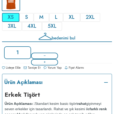
XS
S
M
L
XL
2XL
3XL
4XL
5XL
bedenimi bul
Listeye Ekle
Tavsiye Et
Yorum Yap
Fiyat Alarmı
Ürün Açıklaması
Erkek Tişört
Ürün Açıklaması :
Standart kesim basic tişört
rahat
giyinmeyi
seven erkekler için tasarlandı. Rahat ve şık kesimi ile
farklı renk