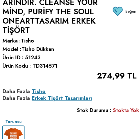
ARINDIR. CLEANSE YOUR
MIND, PURIFY THE SOUL
Beğen
ONEARTTASARIM ERKEK
TIŞÖRT
Marka :
Tisho
Model :
Tisho Dükkan
Ürün ID :
51243
Ürün Kodu :
TD314571
274,99
TL
Daha Fazla
Tisho
Daha Fazla
Erkek Tişört Tasarımları
Stok Durumu :
Stokta Yok
Turuncu