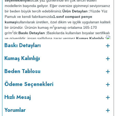
seçenekleriyle
sıcak yaz günlerinde en çok tercih edilen
modellerin başında geliyor. Eğer oversize giyinmeyi seviyorsanız
bir beden büyük tercih edebilirsiniz.
Ürün Detayları :
Yüzde Yüz
Pamuk ve kendi fabrikamızda
1.sınıf compact penye
kumaş
kullanılarak üretilen, özel dikim ve işçilik uygulanan kaliteli
2
bir üründür. Ürünün kumaş m
gramajı ortalama 165-170
2
gr/m
dir.
Baskı Detayları :
Baskılarda kullanılan boyalar sertifikalı
ve güvenlidir; insan sağlığına zarar vermez.
Kumaş Kalınlığı :
o
Baskı Detayları
Bakım :
Kısa programda maksimum 30
C sıcaklıkta ve tersten
yıkanır.
Kuru temizleme yapılmaz.
Kurutma makinesinde
kurutulmaz.
Orta ısıda ve tersten ütülenir.
Kumaş Kalınlığı
Beden Tablosu
Ödeme Seçenekleri
Hızlı Mesaj
Yorumlar