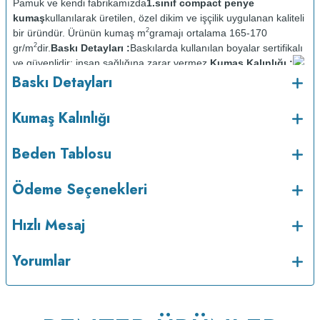
Pamuk ve kendi fabrikamızda
1.sınıf compact penye
kumaş
kullanılarak üretilen, özel dikim ve işçilik uygulanan kaliteli
2
bir üründür. Ürünün kumaş m
gramajı ortalama 165-170
2
gr/m
dir.
Baskı Detayları :
Baskılarda kullanılan boyalar sertifikalı
ve güvenlidir; insan sağlığına zarar vermez.
Kumaş Kalınlığı :
o
Baskı Detayları
Bakım :
Kısa programda maksimum 30
C sıcaklıkta ve tersten
yıkanır.
Kuru temizleme yapılmaz.
Kurutma makinesinde
kurutulmaz.
Orta ısıda ve tersten ütülenir.
Kumaş Kalınlığı
Beden Tablosu
Ödeme Seçenekleri
Hızlı Mesaj
Yorumlar