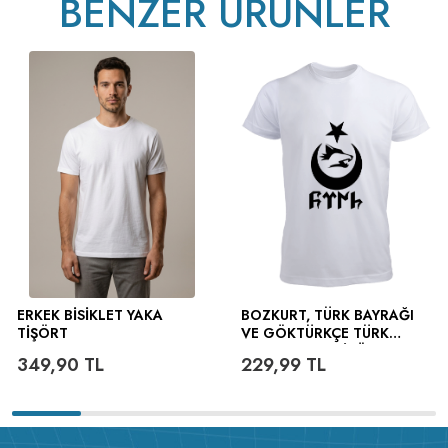
BENZER ÜRÜNLER
ERKEK BISIKLET YAKA
BOZKURT, TÜRK BAYRAĞI
TIŞÖRT
VE GÖKTÜRKÇE TÜRK
YAZILI ERKEK TIŞÖRT
349,90
TL
229,99
TL