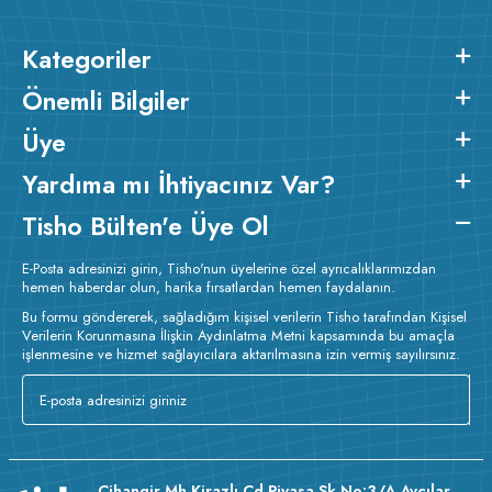
Kategoriler
Önemli Bilgiler
Üye
Yardıma mı İhtiyacınız Var?
Tisho Bülten'e Üye Ol
E-Posta adresinizi girin, Tisho'nun üyelerine özel ayrıcalıklarımızdan
hemen haberdar olun, harika fırsatlardan hemen faydalanın.
Bu formu göndererek, sağladığım kişisel verilerin Tisho tarafından Kişisel
Verilerin Korunmasına İlişkin Aydınlatma Metni kapsamında bu amaçla
işlenmesine ve hizmet sağlayıcılara aktarılmasına izin vermiş sayılırsınız.
Cihangir Mh Kirazlı Cd Piyasa Sk No:3/A Avcılar