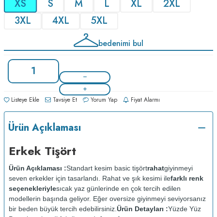
XS
S
M
L
XL
2XL
3XL
4XL
5XL
bedenimi bul
Listeye Ekle
Tavsiye Et
Yorum Yap
Fiyat Alarmı
Ürün Açıklaması
Erkek Tişört
Ürün Açıklaması :
Standart kesim basic tişört
rahat
giyinmeyi
seven erkekler için tasarlandı. Rahat ve şık kesimi ile
farklı renk
seçenekleriyle
sıcak yaz günlerinde en çok tercih edilen
modellerin başında geliyor. Eğer oversize giyinmeyi seviyorsanız
bir beden büyük tercih edebilirsiniz.
Ürün Detayları :
Yüzde Yüz