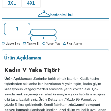
3XL
4XL
bedenimi bul
Listeye Ekle
Tavsiye Et
Yorum Yap
Fiyat Alarmı
Ürün Açıklaması
Kadın V Yaka Tişört
Ürün Açıklaması :
Kadınlar farklı olmak isterler. Klasik kesim
tişörtlerden sıkılanlar için hazırlanan V yaka tişört, kadın giyim
kreasyonun vazgeçilmezleri arasında yerini çoktan aldı. Çok
sayıda renk seçeneği ve rahat kesimiyle v yaka tişörtü istediğiniz
gibi tasarlayabilirsiniz.
Ürün Detayları :
Yüzde 95 Pamuk ve
yüzde 5 likra şeklindedir. Kendi fabrikamızda
1.sınıf compact
penye kumaş
kullanılarak üretilen, özel dikim ve işçilik uygulanan