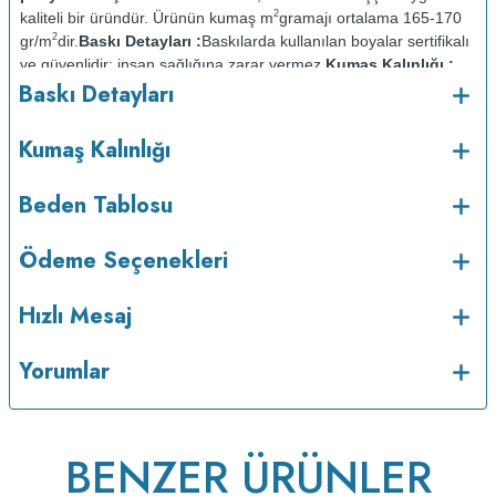
2
kaliteli bir üründür. Ürünün kumaş m
gramajı ortalama 165-170
2
gr/m
dir.
Baskı Detayları :
Baskılarda kullanılan boyalar sertifikalı
ve güvenlidir; insan sağlığına zarar vermez.
Kumaş Kalınlığı :
Baskı Detayları
Bakım :
Kısa programda
o
maksimum 30
C de ve tersten yıkanır.
Kuru temizleme
Kumaş Kalınlığı
yapılmaz.
Kurutma makinesinde kurutulmaz.
Orta ısıda ve tersten
Beden Tablosu
Ödeme Seçenekleri
Hızlı Mesaj
Yorumlar
BENZER ÜRÜNLER
ütülenir.