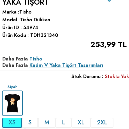
YAKA TIŞÖRT
Marka :
Tisho
Model :
Tisho Dükkan
Ürün ID :
54974
Ürün Kodu :
TDH321340
253,99
TL
Daha Fazla
Tisho
Daha Fazla
Kadın V Yaka Tişört Tasarımları
Stok Durumu :
Stokta Yok
Siyah
XS
S
M
L
XL
2XL