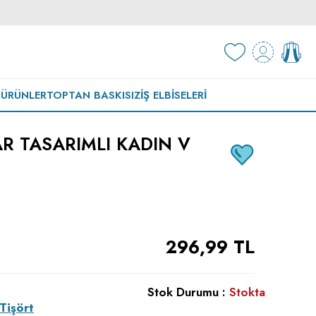
 ÜRÜNLER
TOPTAN BASKISIZ
İŞ ELBISELERI
R TASARIMLI KADIN V
296,99
TL
Stok Durumu :
Stokta
Tişört