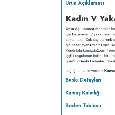
Ürün Açıklaması
Kadın V Yaka
Ürün Açıklaması :
Kadınlar far
için hazırlanan V yaka tişört,
çoktan aldı. Çok sayıda renk se
gibi tasarlayabilirsiniz.
Ürün Det
Kendi fabrikamızda
1.sınıf c
işçilik uygulanan kaliteli bir
2
gr/m
dir.
Baskı Detayları :
Bask
sağlığına zarar vermez.
Kumaş 
:
Kısa programda maksimum 
Baskı Detayları
yapılmaz.
Kurutma makinesind
Kumaş Kalınlığı
Beden Tablosu