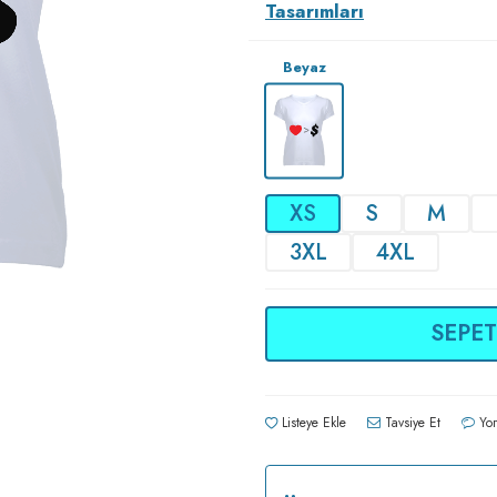
Tasarımları
Beyaz
XS
S
M
3XL
4XL
SEPET
Listeye Ekle
Tavsiye Et
Yor