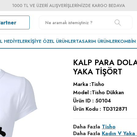
1000 TL VE ÜZERI ALIŞVERIŞLERINIZDE KARGO BEDAVA
Partner
EL HEDIYELER
KIŞIYE ÖZEL ÜRÜNLER
TASARIM ÜRÜNLER
KOMBIN
KALP PARA DOLA
YAKA TIŞÖRT
Marka :
Tisho
Model :
Tisho Dükkan
Ürün ID :
50104
Ürün Kodu :
TD312871
Daha Fazla
Tisho
Daha Fazla
Kadın V Yaka 