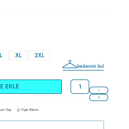
L
XL
2XL
bedenimi bul
E EKLE
um Yap
Fiyat Alarmı