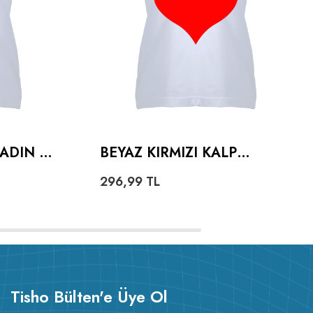
KADIN V
BEYAZ KIRMIZI KALP
TASARIMLI KADIN V YAKA
296,99
TL
TIŞÖRT
Tisho Bülten'e Üye Ol