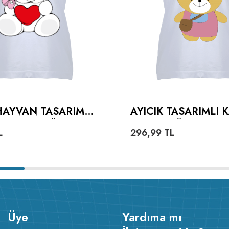
HAYVAN TASARIMLI
AYICIK TASARIMLI 
 YAKA TIŞÖRT
YAKA TIŞÖRT
L
296,99
TL
Üye
Yardıma mı