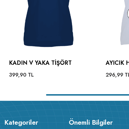
KADIN V YAKA TIŞÖRT
AYICIK 
KADIN V
399,90
TL
296,99
T
Kategoriler
Önemli Bilgiler