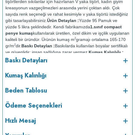
tişörtlerden sıkılanlar için hazırlanan V yaka tişört, kadın giyim
kreasyonun vazgeçilmezleri arasında yerini çoktan aldı. Çok
sayıda renk seçeneği ve rahat kesimiyle v yaka tişörtü istediğiniz
gibi tasarlayabilirsiniz.
Ürün Detayları :
Yüzde 95 Pamuk ve
yüzde 5 likra şeklindedir. Kendi fabrikamızda
1.sınıf compact
penye kumaş
kullanılarak üretilen, özel dikim ve işçilik uygulanan
2
kaliteli bir üründür. Ürünün kumaş m
gramajı ortalama 165-170
2
gr/m
dir.
Baskı Detayları :
Baskılarda kullanılan boyalar sertifikalı
ve güvenlidir; insan sağlığına zarar vermez.
Kumaş Kalınlığı :
Baskı Detayları
Bakım :
Kısa programda
o
maksimum 30
C de ve tersten yıkanır.
Kuru temizleme
Kumaş Kalınlığı
yapılmaz.
Kurutma makinesinde kurutulmaz.
Orta ısıda ve tersten
Beden Tablosu
Ödeme Seçenekleri
Hızlı Mesaj