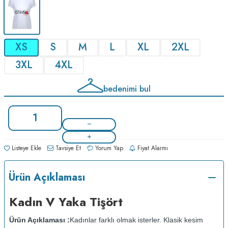
XS
S
M
L
XL
2XL
3XL
4XL
bedenimi bul
Listeye Ekle
Tavsiye Et
Yorum Yap
Fiyat Alarmı
Ürün Açıklaması
Kadın V Yaka Tişört
Ürün Açıklaması :
Kadınlar farklı olmak isterler. Klasik kesim