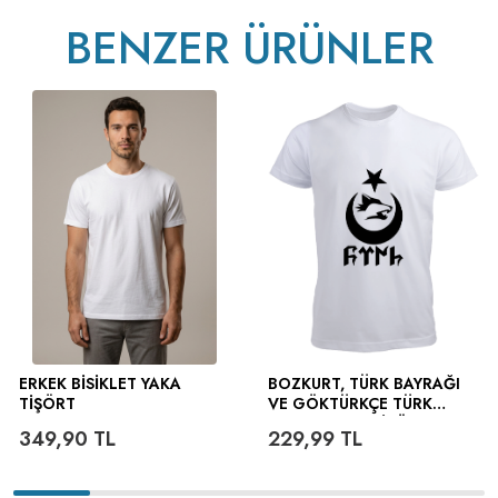
BENZER ÜRÜNLER
v233.25
ERKEK BISIKLET YAKA
BOZKURT, TÜRK BAYRAĞI
TIŞÖRT
VE GÖKTÜRKÇE TÜRK
YAZILI ERKEK TIŞÖRT
349,90
TL
229,99
TL