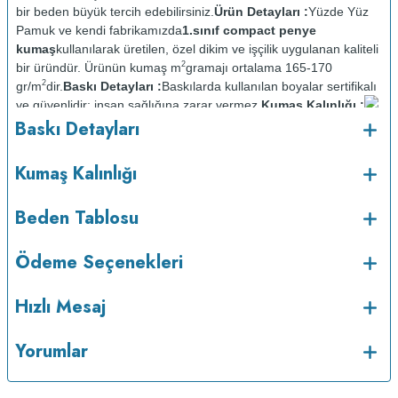
bir beden büyük tercih edebilirsiniz.
Ürün Detayları :
Yüzde Yüz
Pamuk ve kendi fabrikamızda
1.sınıf compact penye
kumaş
kullanılarak üretilen, özel dikim ve işçilik uygulanan kaliteli
2
bir üründür. Ürünün kumaş m
gramajı ortalama 165-170
2
gr/m
dir.
Baskı Detayları :
Baskılarda kullanılan boyalar sertifikalı
ve güvenlidir; insan sağlığına zarar vermez.
Kumaş Kalınlığı :
o
Baskı Detayları
Bakım :
Kısa programda maksimum 30
C sıcaklıkta ve tersten
yıkanır.
Kuru temizleme yapılmaz.
Kurutma makinesinde
kurutulmaz.
Orta ısıda ve tersten ütülenir.
Kumaş Kalınlığı
Beden Tablosu
Ödeme Seçenekleri
Hızlı Mesaj
Yorumlar