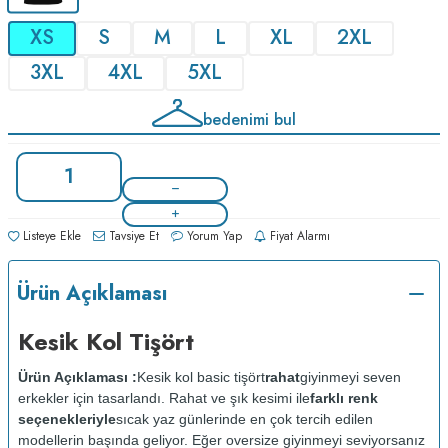
XS
S
M
L
XL
2XL
3XL
4XL
5XL
bedenimi bul
Listeye Ekle
Tavsiye Et
Yorum Yap
Fiyat Alarmı
Ürün Açıklaması
Kesik Kol Tişört
Ürün Açıklaması :
Kesik kol basic tişört
rahat
giyinmeyi seven
erkekler için tasarlandı. Rahat ve şık kesimi ile
farklı renk
seçenekleriyle
sıcak yaz günlerinde en çok tercih edilen
modellerin başında geliyor. Eğer oversize giyinmeyi seviyorsanız