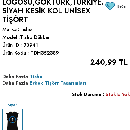
LOGOSU,GÖKTÜRK,TÜRKIYE.
Beğen
SIYAH KESIK KOL UNISEX
TIŞÖRT
Marka :
Tisho
Model :
Tisho Dükkan
Ürün ID :
73941
Ürün Kodu :
TDH352389
240,99
TL
Daha Fazla
Tisho
Daha Fazla
Erkek Tişört Tasarımları
Stok Durumu :
Stokta Yok
Siyah