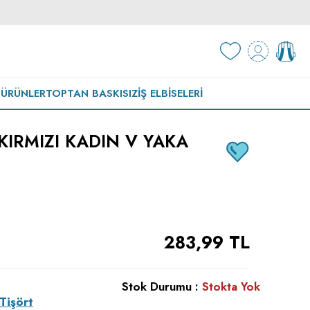
 ÜRÜNLER
TOPTAN BASKISIZ
İŞ ELBISELERI
KIRMIZI KADIN V YAKA
283,99
TL
Stok Durumu :
Stokta Yok
Tişört