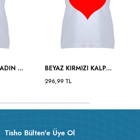
KADIN V
BEYAZ KIRMIZI KALP
TASARIMLI KADIN V YAKA
296,99
TL
TIŞÖRT
Tisho Bülten'e Üye Ol