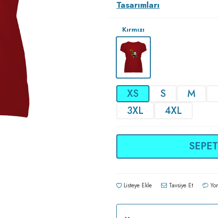
Tasarımları
Kırmızı
XS
S
M
3XL
4XL
SEPET
Listeye Ekle
Tavsiye Et
Yor