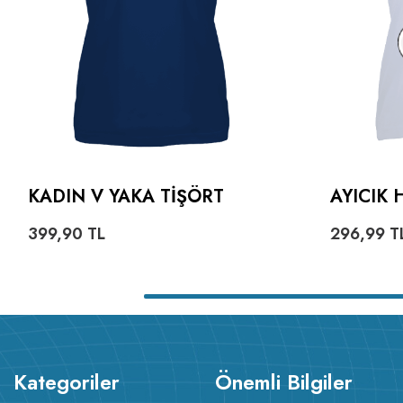
KADIN V YAKA TIŞÖRT
AYICIK 
KADIN V
399,90
TL
296,99
T
Kategoriler
Önemli Bilgiler