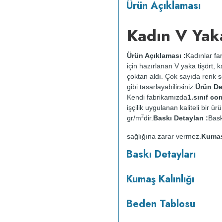
Ürün Açıklaması
Kadın V Yaka
Ürün Açıklaması :
Kadınlar far
için hazırlanan V yaka tişört,
çoktan aldı. Çok sayıda renk se
gibi tasarlayabilirsiniz.
Ürün Det
Kendi fabrikamızda
1.sınıf c
işçilik uygulanan kaliteli bir
2
gr/m
dir.
Baskı Detayları :
Bask
sağlığına zarar vermez.
Kumaş 
:
Kısa programda maksimum 
Baskı Detayları
yapılmaz.
Kurutma makinesind
Kumaş Kalınlığı
Beden Tablosu