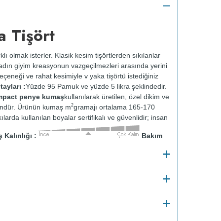
 Tişört
klı olmak isterler. Klasik kesim tişörtlerden sıkılanlar
 kadın giyim kreasyonun vazgeçilmezleri arasında yerini
çeneği ve rahat kesimiyle v yaka tişörtü istediğiniz
ayları :
Yüzde 95 Pamuk ve yüzde 5 likra şeklindedir.
ompact penye kumaş
kullanılarak üretilen, özel dikim ve
2
 üründür. Ürünün kumaş m
gramajı ortalama 165-170
ılarda kullanılan boyalar sertifikalı ve güvenlidir; insan
Kalınlığı :
Bakım
o
30
C de ve tersten yıkanır.
Kuru temizleme
e kurutulmaz.
Orta ısıda ve tersten ütülenir.