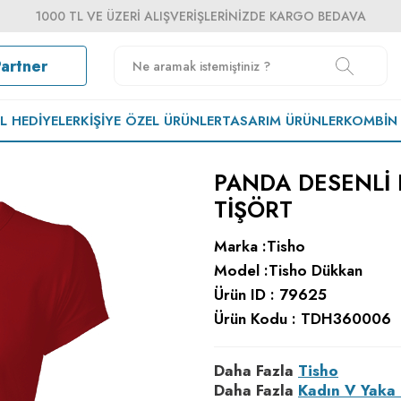
1000 TL VE ÜZERI ALIŞVERIŞLERINIZDE KARGO BEDAVA
Partner
EL HEDIYELER
KIŞIYE ÖZEL ÜRÜNLER
TASARIM ÜRÜNLER
KOMBIN
PANDA DESENLI 
TIŞÖRT
Marka :
Tisho
Model :
Tisho Dükkan
Ürün ID :
79625
Ürün Kodu :
TDH360006
Daha Fazla
Tisho
Daha Fazla
Kadın V Yaka 