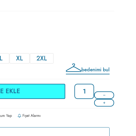
L
XL
2XL
bedenimi bul
E EKLE
um Yap
Fiyat Alarmı