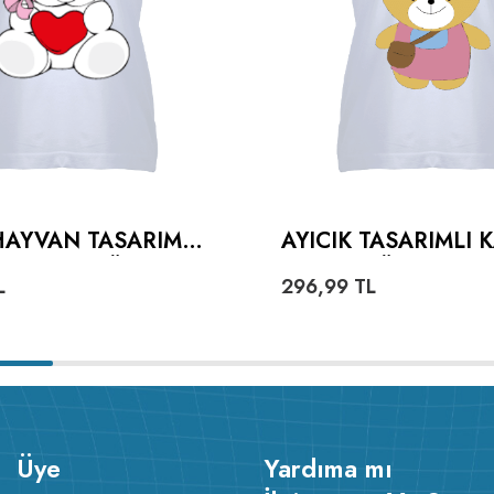
HAYVAN TASARIMLI
AYICIK TASARIMLI 
 YAKA TIŞÖRT
YAKA TIŞÖRT
L
296,99
TL
Üye
Yardıma mı