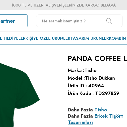
1000 TL VE ÜZERI ALIŞVERIŞLERINIZDE KARGO BEDAVA
Partner
EL HEDIYELER
KIŞIYE ÖZEL ÜRÜNLER
TASARIM ÜRÜNLER
KOMBIN
PANDA COFFEE L
Marka :
Tisho
Model :
Tisho Dükkan
Ürün ID :
40964
Ürün Kodu :
TD297859
Daha Fazla
Tisho
Daha Fazla
Erkek Tişört
Tasarımları