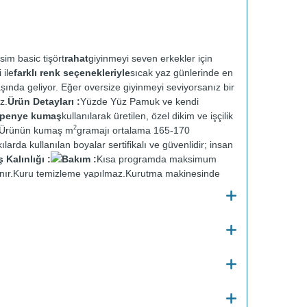
sim basic tişört
rahat
giyinmeyi seven erkekler için
 ile
farklı renk seçenekleriyle
sıcak yaz günlerinde en
aşında geliyor. Eğer oversize giyinmeyi seviyorsanız bir
z.
Ürün Detayları :
Yüzde Yüz Pamuk ve kendi
t penye kumaş
kullanılarak üretilen, özel dikim ve işçilik
2
r. Ürünün kumaş m
gramajı ortalama 165-170
ılarda kullanılan boyalar sertifikalı ve güvenlidir; insan
Kalınlığı :
Bakım :
Kısa programda maksimum
nır.
Kuru temizleme yapılmaz.
Kurutma makinesinde
en ütülenir.