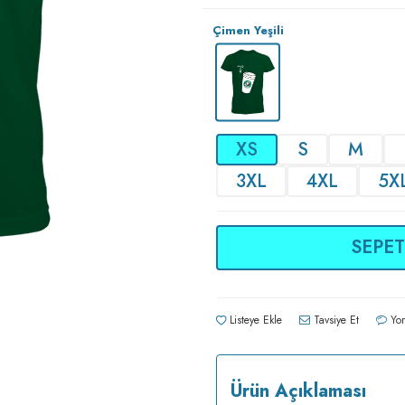
Çimen Yeşili
XS
S
M
3XL
4XL
5X
SEPET
Listeye Ekle
Tavsiye Et
Yor
Ürün Açıklaması