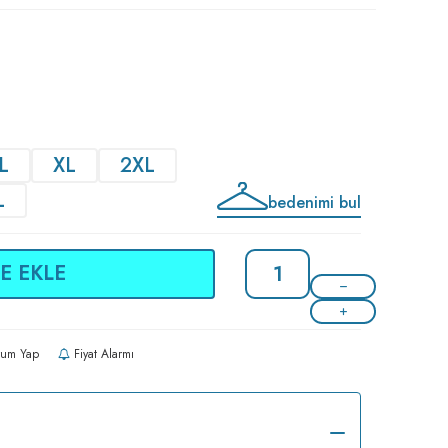
L
XL
2XL
L
bedenimi bul
E EKLE
um Yap
Fiyat Alarmı