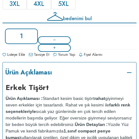
3XL
4XL
5XL
bedenimi bul
Listeye Ekle
Tavsiye Et
Yorum Yap
Fiyat Alarmı
Ürün Açıklaması
Erkek Tişört
Ürün Açıklaması :
Standart kesim basic tişört
rahat
giyinmeyi
seven erkekler için tasarlandı. Rahat ve şık kesimi ile
farklı renk
seçenekleriyle
sıcak yaz günlerinde en çok tercih edilen
modellerin başında geliyor. Eğer oversize giyinmeyi seviyorsanız
bir beden büyük tercih edebilirsiniz.
Ürün Detayları :
Yüzde Yüz
Pamuk ve kendi fabrikamızda
1.sınıf compact penye
kumaş
kullanılarak üretilen, özel dikim ve işçilik uygulanan kaliteli