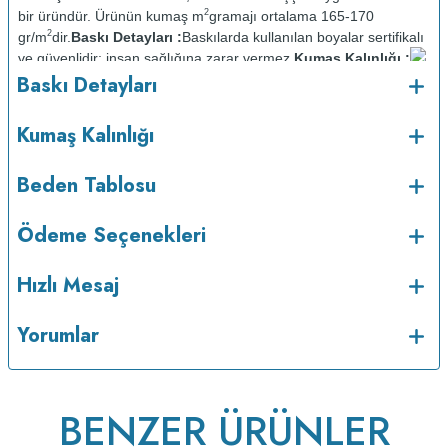
2
bir üründür. Ürünün kumaş m
gramajı ortalama 165-170
2
gr/m
dir.
Baskı Detayları :
Baskılarda kullanılan boyalar sertifikalı
ve güvenlidir; insan sağlığına zarar vermez.
Kumaş Kalınlığı :
o
Baskı Detayları
Bakım :
Kısa programda maksimum 30
C sıcaklıkta ve tersten
yıkanır.
Kuru temizleme yapılmaz.
Kurutma makinesinde
kurutulmaz.
Orta ısıda ve tersten ütülenir.
Kumaş Kalınlığı
Beden Tablosu
Ödeme Seçenekleri
Hızlı Mesaj
Yorumlar
BENZER ÜRÜNLER