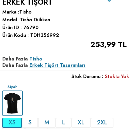
ERKEK TIŞÖRT
Marka :
Tisho
Model :
Tisho Dükkan
Ürün ID :
76790
Ürün Kodu :
TDH356992
253,99
TL
Daha Fazla
Tisho
Daha Fazla
Erkek Tişört Tasarımları
Stok Durumu :
Stokta Yok
Siyah
XS
S
M
L
XL
2XL