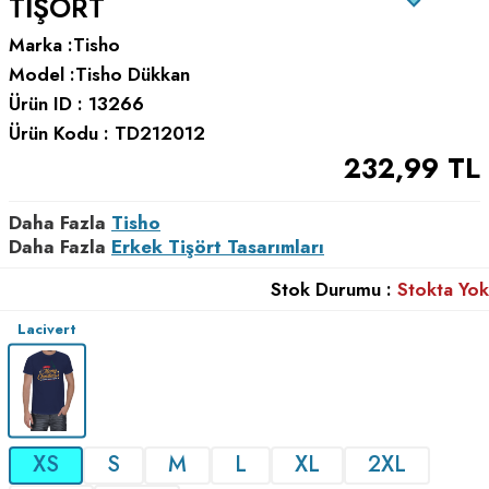
TIŞÖRT
Marka :
Tisho
Model :
Tisho Dükkan
Ürün ID :
13266
Ürün Kodu :
TD212012
232,99
TL
Daha Fazla
Tisho
Daha Fazla
Erkek Tişört Tasarımları
Stok Durumu :
Stokta Yok
Lacivert
XS
S
M
L
XL
2XL