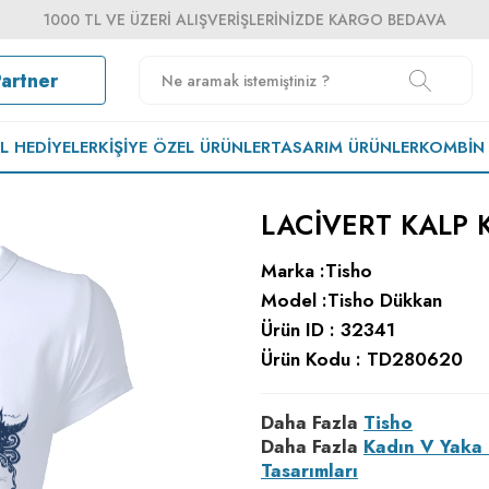
1000 TL VE ÜZERI ALIŞVERIŞLERINIZDE KARGO BEDAVA
Partner
EL HEDIYELER
KIŞIYE ÖZEL ÜRÜNLER
TASARIM ÜRÜNLER
KOMBIN
LACİVERT KALP 
Marka :
Tisho
Model :
Tisho Dükkan
Ürün ID :
32341
Ürün Kodu :
TD280620
Daha Fazla
Tisho
Daha Fazla
Kadın V Yaka 
Tasarımları