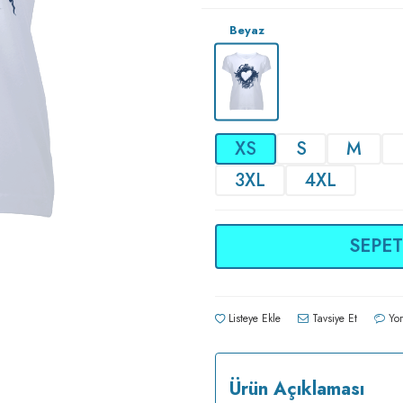
Beyaz
XS
S
M
3XL
4XL
SEPET
Listeye Ekle
Tavsiye Et
Yor
Ürün Açıklaması