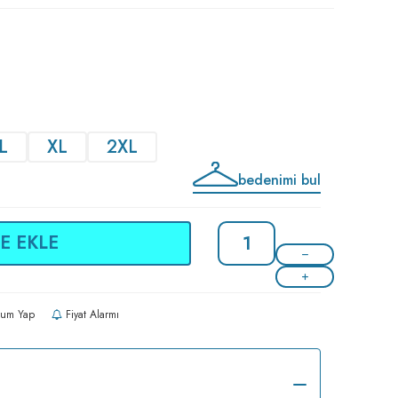
L
XL
2XL
bedenimi bul
E EKLE
um Yap
Fiyat Alarmı