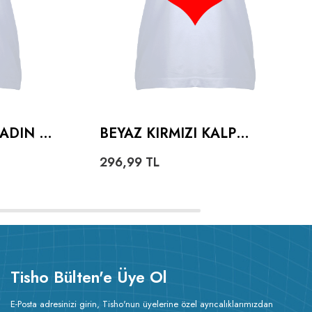
KADIN V
BEYAZ KIRMIZI KALP
TASARIMLI KADIN V YAKA
296,99
TL
TIŞÖRT
Tisho Bülten'e Üye Ol
E-Posta adresinizi girin, Tisho'nun üyelerine özel ayrıcalıklarımızdan