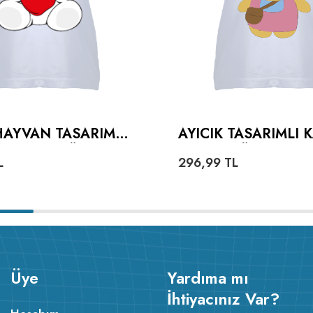
HAYVAN TASARIMLI
AYICIK TASARIMLI 
 YAKA TIŞÖRT
YAKA TIŞÖRT
L
296,99
TL
Üye
Yardıma mı
İhtiyacınız Var?