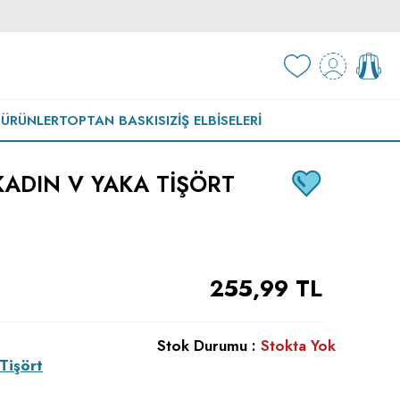
 ÜRÜNLER
TOPTAN BASKISIZ
İŞ ELBISELERI
KADIN V YAKA TIŞÖRT
255,99
TL
Stok Durumu :
Stokta Yok
Tişört