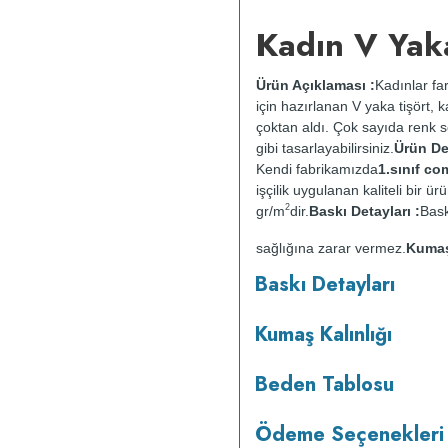
Kadın V Yaka
Ürün Açıklaması :
Kadınlar far
için hazırlanan V yaka tişört,
çoktan aldı. Çok sayıda renk se
gibi tasarlayabilirsiniz.
Ürün Det
Kendi fabrikamızda
1.sınıf c
işçilik uygulanan kaliteli bir
2
gr/m
dir.
Baskı Detayları :
Bask
sağlığına zarar vermez.
Kumaş 
:
Kısa programda maksimum 
Baskı Detayları
yapılmaz.
Kurutma makinesind
Kumaş Kalınlığı
Beden Tablosu
Ödeme Seçenekleri