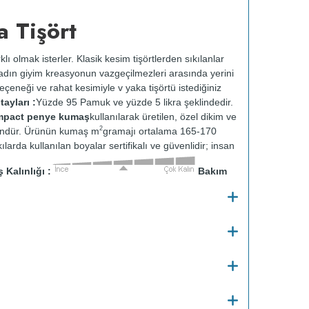
 Tişört
klı olmak isterler. Klasik kesim tişörtlerden sıkılanlar
 kadın giyim kreasyonun vazgeçilmezleri arasında yerini
çeneği ve rahat kesimiyle v yaka tişörtü istediğiniz
ayları :
Yüzde 95 Pamuk ve yüzde 5 likra şeklindedir.
ompact penye kumaş
kullanılarak üretilen, özel dikim ve
2
 üründür. Ürünün kumaş m
gramajı ortalama 165-170
ılarda kullanılan boyalar sertifikalı ve güvenlidir; insan
Kalınlığı :
Bakım
o
30
C de ve tersten yıkanır.
Kuru temizleme
e kurutulmaz.
Orta ısıda ve tersten ütülenir.