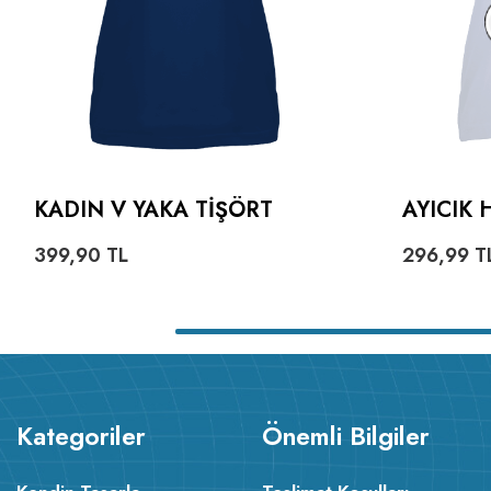
KADIN V YAKA TIŞÖRT
AYICIK 
KADIN V
399,90
TL
296,99
T
Kategoriler
Önemli Bilgiler