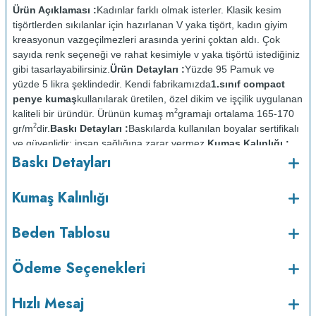
Ürün Açıklaması :
Kadınlar farklı olmak isterler. Klasik kesim
tişörtlerden sıkılanlar için hazırlanan V yaka tişört, kadın giyim
kreasyonun vazgeçilmezleri arasında yerini çoktan aldı. Çok
sayıda renk seçeneği ve rahat kesimiyle v yaka tişörtü istediğiniz
gibi tasarlayabilirsiniz.
Ürün Detayları :
Yüzde 95 Pamuk ve
yüzde 5 likra şeklindedir. Kendi fabrikamızda
1.sınıf compact
penye kumaş
kullanılarak üretilen, özel dikim ve işçilik uygulanan
2
kaliteli bir üründür. Ürünün kumaş m
gramajı ortalama 165-170
2
gr/m
dir.
Baskı Detayları :
Baskılarda kullanılan boyalar sertifikalı
ve güvenlidir; insan sağlığına zarar vermez.
Kumaş Kalınlığı :
Baskı Detayları
Bakım :
Kısa programda
o
maksimum 30
C de ve tersten yıkanır.
Kuru temizleme
Kumaş Kalınlığı
yapılmaz.
Kurutma makinesinde kurutulmaz.
Orta ısıda ve tersten
Beden Tablosu
Ödeme Seçenekleri
Hızlı Mesaj