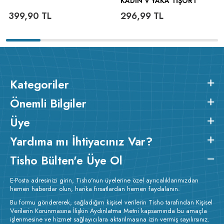
KADIN V YAKA TIŞÖRT
399,90
TL
296,99
TL
Kategoriler
Önemli Bilgiler
Üye
Yardıma mı İhtiyacınız Var?
Tisho Bülten'e Üye Ol
E-Posta adresinizi girin, Tisho'nun üyelerine özel ayrıcalıklarımızdan
hemen haberdar olun, harika fırsatlardan hemen faydalanın.
Bu formu göndererek, sağladığım kişisel verilerin Tisho tarafından Kişisel
Verilerin Korunmasına İlişkin Aydınlatma Metni kapsamında bu amaçla
işlenmesine ve hizmet sağlayıcılara aktarılmasına izin vermiş sayılırsınız.