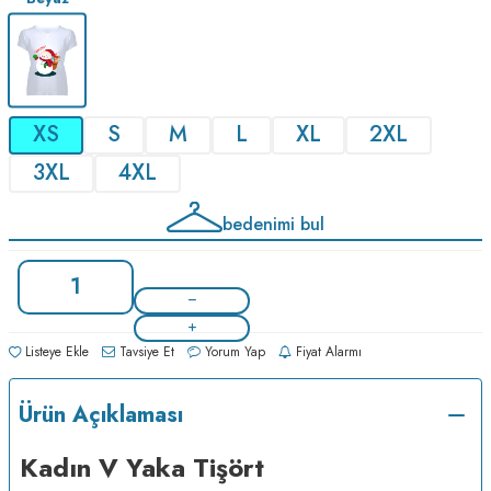
XS
S
M
L
XL
2XL
3XL
4XL
bedenimi bul
Listeye Ekle
Tavsiye Et
Yorum Yap
Fiyat Alarmı
Ürün Açıklaması
Kadın V Yaka Tişört