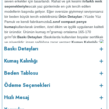
seven erkekler için tasarlandı. Rahat ve şık kesimi ile
farklı renk
seçenekleriyle
sıcak yaz günlerinde en çok tercih edilen
modellerin başında geliyor. Eğer oversize giyinmeyi seviyorsanız
bir beden büyük tercih edebilirsiniz.
Ürün Detayları :
Yüzde Yüz
Pamuk ve kendi fabrikamızda
1.sınıf compact penye
kumaş
kullanılarak üretilen, özel dikim ve işçilik uygulanan kaliteli
2
bir üründür. Ürünün kumaş m
gramajı ortalama 165-170
2
gr/m
dir.
Baskı Detayları :
Baskılarda kullanılan boyalar sertifikalı
ve güvenlidir; insan sağlığına zarar vermez.
Kumaş Kalınlığı :
o
Baskı Detayları
Bakım :
Kısa programda maksimum 30
C sıcaklıkta ve tersten
yıkanır.
Kuru temizleme yapılmaz.
Kurutma makinesinde
kurutulmaz.
Orta ısıda ve tersten ütülenir.
Kumaş Kalınlığı
Beden Tablosu
Ödeme Seçenekleri
Hızlı Mesaj