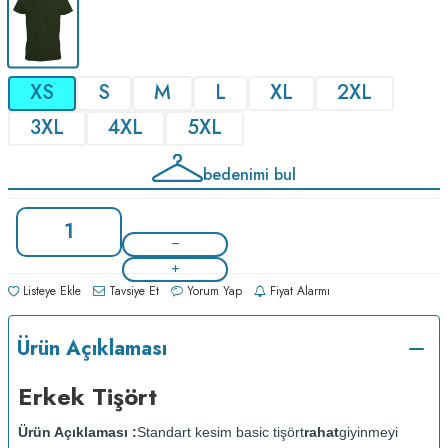
XS
S
M
L
XL
2XL
3XL
4XL
5XL
bedenimi bul
Listeye Ekle
Tavsiye Et
Yorum Yap
Fiyat Alarmı
Ürün Açıklaması
Erkek Tişört
Ürün Açıklaması :
Standart kesim basic tişört
rahat
giyinmeyi