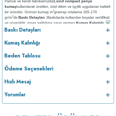
Pamuk ve kendi fabrikamızda
1.sınıf compact penye
kumaş
kullanılarak üretilen, özel dikim ve işçilik uygulanan kaliteli
2
bir üründür. Ürünün kumaş m
gramajı ortalama 165-170
2
gr/m
dir.
Baskı Detayları :
Baskılarda kullanılan boyalar sertifikalı
ve güvenlidir; insan sağlığına zarar vermez.
Kumaş Kalınlığı :
o
Baskı Detayları
Bakım :
Kısa programda maksimum 30
C sıcaklıkta ve tersten
yıkanır.
Kuru temizleme yapılmaz.
Kurutma makinesinde
kurutulmaz.
Orta ısıda ve tersten ütülenir.
Kumaş Kalınlığı
Beden Tablosu
Ödeme Seçenekleri
Hızlı Mesaj
Yorumlar