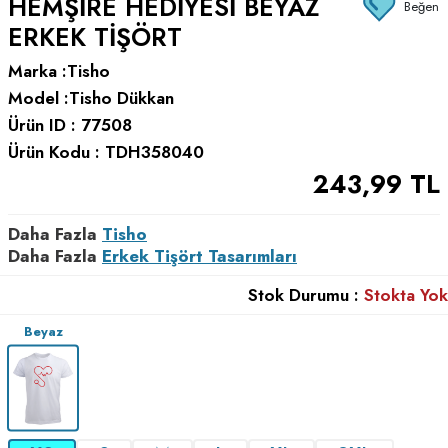
HEMŞIRE HEDIYESI BEYAZ
Beğen
ERKEK TIŞÖRT
Marka :
Tisho
Model :
Tisho Dükkan
Ürün ID :
77508
Ürün Kodu :
TDH358040
243,99
TL
Daha Fazla
Tisho
Daha Fazla
Erkek Tişört Tasarımları
Stok Durumu :
Stokta Yok
Beyaz