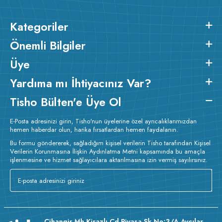
Kategoriler
Önemli Bilgiler
Üye
Yardıma mı İhtiyacınız Var?
Tisho Bülten'e Üye Ol
E-Posta adresinizi girin, Tisho'nun üyelerine özel ayrıcalıklarımızdan
hemen haberdar olun, harika fırsatlardan hemen faydalanın.
Bu formu göndererek, sağladığım kişisel verilerin Tisho tarafından Kişisel
Verilerin Korunmasına İlişkin Aydınlatma Metni kapsamında bu amaçla
işlenmesine ve hizmet sağlayıcılara aktarılmasına izin vermiş sayılırsınız.
Cihangir Mh Kirazlı Cd Piyasa Sk No:3/A Avcılar