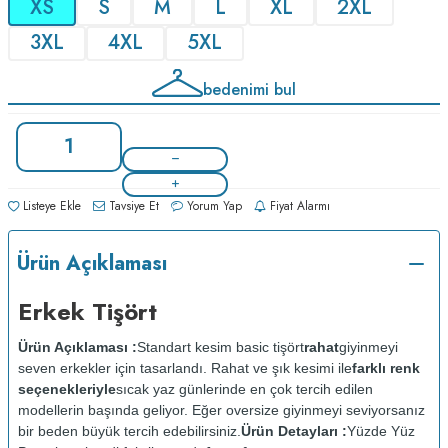
XS
S
M
L
XL
2XL
3XL
4XL
5XL
bedenimi bul
Listeye Ekle
Tavsiye Et
Yorum Yap
Fiyat Alarmı
Ürün Açıklaması
Erkek Tişört
Ürün Açıklaması :
Standart kesim basic tişört
rahat
giyinmeyi
seven erkekler için tasarlandı. Rahat ve şık kesimi ile
farklı renk
seçenekleriyle
sıcak yaz günlerinde en çok tercih edilen
modellerin başında geliyor. Eğer oversize giyinmeyi seviyorsanız
bir beden büyük tercih edebilirsiniz.
Ürün Detayları :
Yüzde Yüz