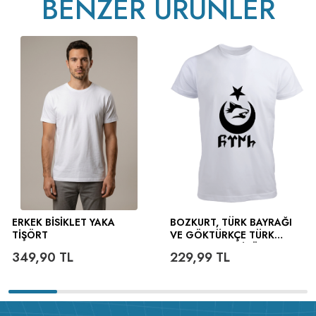
BENZER ÜRÜNLER
ERKEK BISIKLET YAKA
BOZKURT, TÜRK BAYRAĞI
TIŞÖRT
VE GÖKTÜRKÇE TÜRK
YAZILI ERKEK TIŞÖRT
349,90
TL
229,99
TL