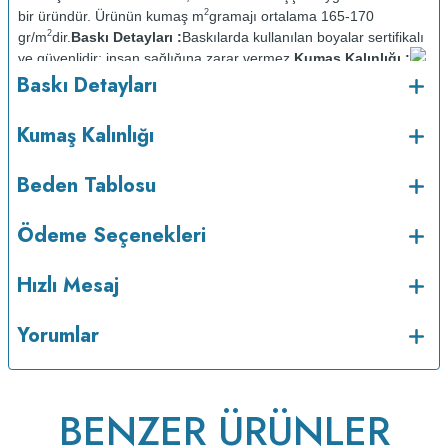
2
bir üründür. Ürünün kumaş m
gramajı ortalama 165-170
2
gr/m
dir.
Baskı Detayları :
Baskılarda kullanılan boyalar sertifikalı
ve güvenlidir; insan sağlığına zarar vermez.
Kumaş Kalınlığı :
o
Baskı Detayları
Bakım :
Kısa programda maksimum 30
C sıcaklıkta ve tersten
yıkanır.
Kuru temizleme yapılmaz.
Kurutma makinesinde
kurutulmaz.
Orta ısıda ve tersten ütülenir.
Kumaş Kalınlığı
Beden Tablosu
Ödeme Seçenekleri
Hızlı Mesaj
Yorumlar
BENZER ÜRÜNLER