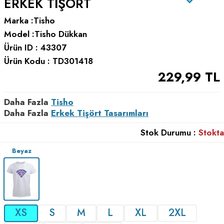
ERKEK TIŞÖRT
Marka :
Tisho
Model :
Tisho Dükkan
Ürün ID :
43307
Ürün Kodu :
TD301418
229,99
TL
Daha Fazla
Tisho
Daha Fazla
Erkek Tişört Tasarımları
Stok Durumu :
Stokta
Beyaz
XS
S
M
L
XL
2XL