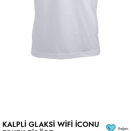
KALPLI GLAKSI WIFI İCONU
Beğen