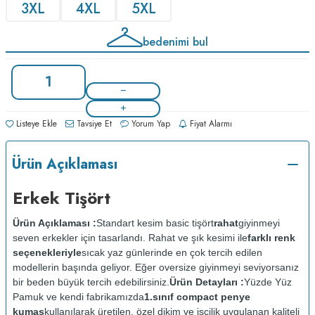
3XL
4XL
5XL
bedenimi bul
Listeye Ekle
Tavsiye Et
Yorum Yap
Fiyat Alarmı
Ürün Açıklaması
Erkek Tişört
Ürün Açıklaması :
Standart kesim basic tişört
rahat
giyinmeyi
seven erkekler için tasarlandı. Rahat ve şık kesimi ile
farklı renk
seçenekleriyle
sıcak yaz günlerinde en çok tercih edilen
modellerin başında geliyor. Eğer oversize giyinmeyi seviyorsanız
bir beden büyük tercih edebilirsiniz.
Ürün Detayları :
Yüzde Yüz
Pamuk ve kendi fabrikamızda
1.sınıf compact penye
kumaş
kullanılarak üretilen, özel dikim ve işçilik uygulanan kaliteli