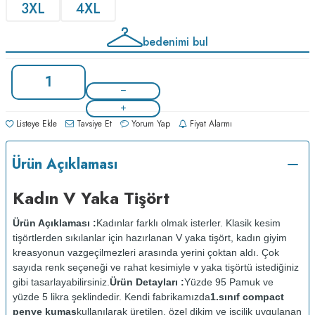
3XL
4XL
bedenimi bul
Listeye Ekle
Tavsiye Et
Yorum Yap
Fiyat Alarmı
Ürün Açıklaması
Kadın V Yaka Tişört
Ürün Açıklaması :
Kadınlar farklı olmak isterler. Klasik kesim
tişörtlerden sıkılanlar için hazırlanan V yaka tişört, kadın giyim
kreasyonun vazgeçilmezleri arasında yerini çoktan aldı. Çok
sayıda renk seçeneği ve rahat kesimiyle v yaka tişörtü istediğiniz
gibi tasarlayabilirsiniz.
Ürün Detayları :
Yüzde 95 Pamuk ve
yüzde 5 likra şeklindedir. Kendi fabrikamızda
1.sınıf compact
penye kumaş
kullanılarak üretilen, özel dikim ve işçilik uygulanan