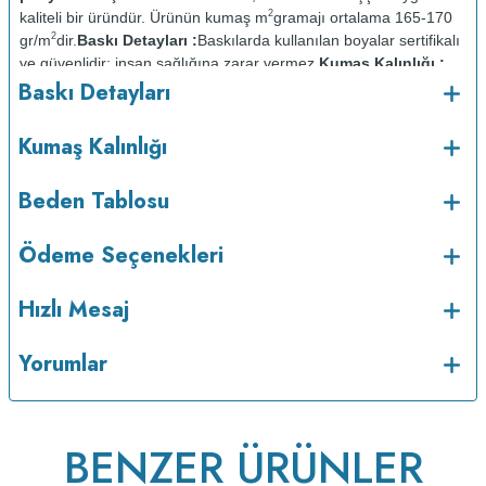
2
kaliteli bir üründür. Ürünün kumaş m
gramajı ortalama 165-170
2
gr/m
dir.
Baskı Detayları :
Baskılarda kullanılan boyalar sertifikalı
ve güvenlidir; insan sağlığına zarar vermez.
Kumaş Kalınlığı :
Baskı Detayları
Bakım :
Kısa programda
o
maksimum 30
C de ve tersten yıkanır.
Kuru temizleme
Kumaş Kalınlığı
yapılmaz.
Kurutma makinesinde kurutulmaz.
Orta ısıda ve tersten
Beden Tablosu
Ödeme Seçenekleri
Hızlı Mesaj
Yorumlar
BENZER ÜRÜNLER
ütülenir.