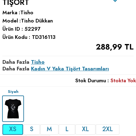
TIŞÖRT
Marka :
Tisho
Model :
Tisho Dükkan
Ürün ID :
52297
Ürün Kodu :
TD316113
288,99
TL
Daha Fazla
Tisho
Daha Fazla
Kadın V Yaka Tişört Tasarımları
Stok Durumu :
Stokta Yok
Siyah
XS
S
M
L
XL
2XL