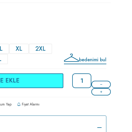
L
XL
2XL
L
bedenimi bul
E EKLE
um Yap
Fiyat Alarmı