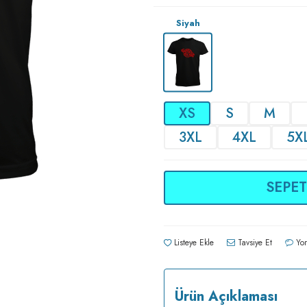
Siyah
XS
S
M
3XL
4XL
5X
SEPET
Listeye Ekle
Tavsiye Et
Yor
Ürün Açıklaması