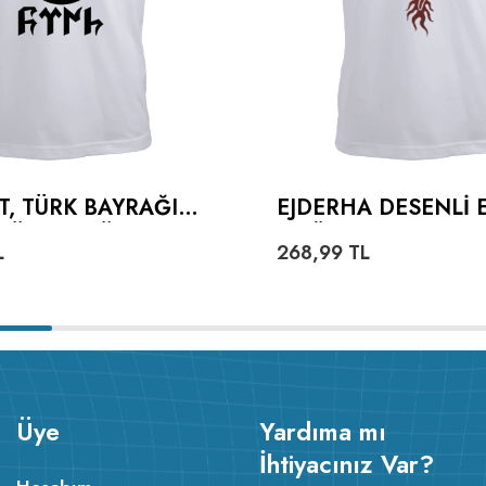
T, TÜRK BAYRAĞI
EJDERHA DESENLI 
TÜRKÇE TÜRK
TIŞÖRT
L
268,99
TL
ERKEK TIŞÖRT
Üye
Yardıma mı
İhtiyacınız Var?