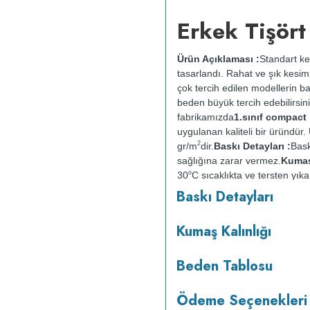
Erkek Tişört
Ürün Açıklaması :
Standart ke
tasarlandı. Rahat ve şık kesimi
çok tercih edilen modellerin b
beden büyük tercih edebilirsini
fabrikamızda
1.sınıf compac
uygulanan kaliteli bir üründü
2
gr/m
dir.
Baskı Detayları :
Bask
sağlığına zarar vermez.
Kumaş 
o
30
C sıcaklıkta ve tersten yıka
kurutulmaz.
Orta ısıda ve terst
Baskı Detayları
Kumaş Kalınlığı
Beden Tablosu
Ödeme Seçenekleri