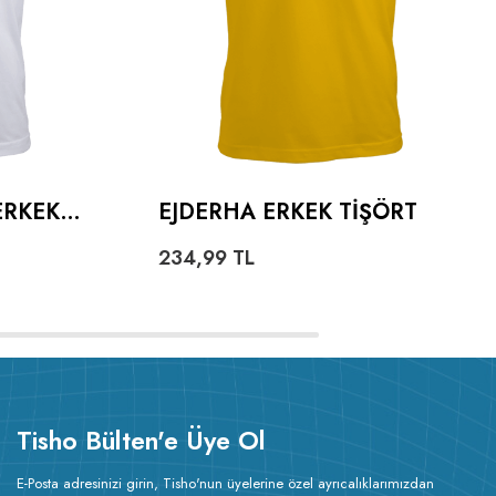
ERKEK
EJDERHA ERKEK TIŞÖRT
234,99
TL
Tisho Bülten'e Üye Ol
E-Posta adresinizi girin, Tisho'nun üyelerine özel ayrıcalıklarımızdan