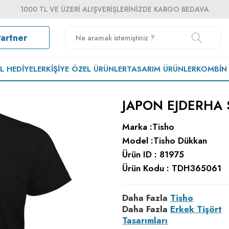
1000 TL VE ÜZERI ALIŞVERIŞLERINIZDE KARGO BEDAVA
Partner
EL HEDIYELER
KIŞIYE ÖZEL ÜRÜNLER
TASARIM ÜRÜNLER
KOMBIN
JAPON EJDERHA 
Marka :
Tisho
Model :
Tisho Dükkan
Ürün ID :
81975
Ürün Kodu :
TDH365061
Daha Fazla
Tisho
Daha Fazla
Erkek Tişört
Tasarımları