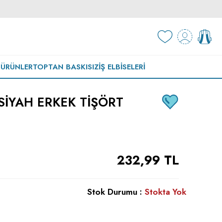
 ÜRÜNLER
TOPTAN BASKISIZ
İŞ ELBISELERI
SIYAH ERKEK TIŞÖRT
232,99
TL
Stok Durumu :
Stokta Yok