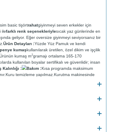
sim basic tişört
rahat
giyinmeyi seven erkekler için
 ile
farklı renk seçenekleriyle
sıcak yaz günlerinde en
aşında geliyor. Eğer oversize giyinmeyi seviyorsanız bir
z.
Ürün Detayları :
Yüzde Yüz Pamuk ve kendi
t penye kumaş
kullanılarak üretilen, özel dikim ve işçilik
2
r. Ürünün kumaş m
gramajı ortalama 165-170
ılarda kullanılan boyalar sertifikalı ve güvenlidir; insan
Kalınlığı :
Bakım :
Kısa programda maksimum
nır.
Kuru temizleme yapılmaz.
Kurutma makinesinde
en ütülenir.