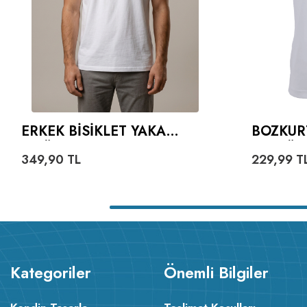
ERKEK BISIKLET YAKA
BOZKUR
TIŞÖRT
VE GÖK
349,90
TL
229,99
T
YAZILI 
Kategoriler
Önemli Bilgiler