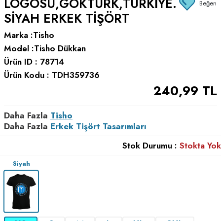
LOGOSU,GÖKTÜRK,TÜRKIYE.
Beğen
SIYAH ERKEK TIŞÖRT
Marka :
Tisho
Model :
Tisho Dükkan
Ürün ID :
78714
Ürün Kodu :
TDH359736
240,99
TL
Daha Fazla
Tisho
Daha Fazla
Erkek Tişört Tasarımları
Stok Durumu :
Stokta Yok
Siyah