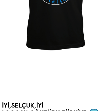
IYI,SELÇUK,IYI