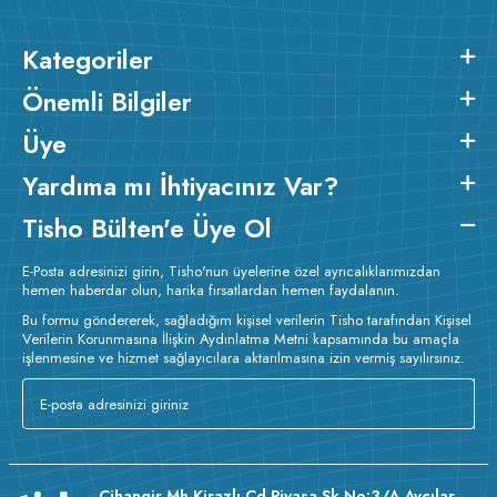
Kategoriler
Önemli Bilgiler
Üye
Yardıma mı İhtiyacınız Var?
Tisho Bülten'e Üye Ol
E-Posta adresinizi girin, Tisho'nun üyelerine özel ayrıcalıklarımızdan
hemen haberdar olun, harika fırsatlardan hemen faydalanın.
Bu formu göndererek, sağladığım kişisel verilerin Tisho tarafından Kişisel
Verilerin Korunmasına İlişkin Aydınlatma Metni kapsamında bu amaçla
işlenmesine ve hizmet sağlayıcılara aktarılmasına izin vermiş sayılırsınız.
Cihangir Mh Kirazlı Cd Piyasa Sk No:3/A Avcılar