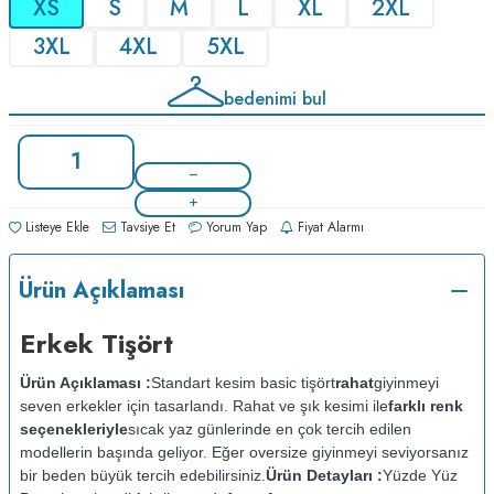
XS
S
M
L
XL
2XL
3XL
4XL
5XL
bedenimi bul
Listeye Ekle
Tavsiye Et
Yorum Yap
Fiyat Alarmı
Ürün Açıklaması
Erkek Tişört
Ürün Açıklaması :
Standart kesim basic tişört
rahat
giyinmeyi
seven erkekler için tasarlandı. Rahat ve şık kesimi ile
farklı renk
seçenekleriyle
sıcak yaz günlerinde en çok tercih edilen
modellerin başında geliyor. Eğer oversize giyinmeyi seviyorsanız
bir beden büyük tercih edebilirsiniz.
Ürün Detayları :
Yüzde Yüz