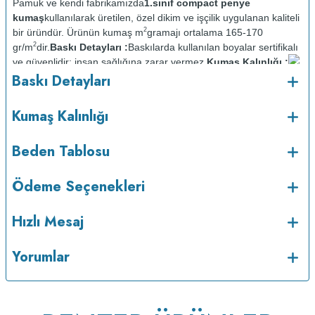
Pamuk ve kendi fabrikamızda
1.sınıf compact penye
kumaş
kullanılarak üretilen, özel dikim ve işçilik uygulanan kaliteli
2
bir üründür. Ürünün kumaş m
gramajı ortalama 165-170
2
gr/m
dir.
Baskı Detayları :
Baskılarda kullanılan boyalar sertifikalı
ve güvenlidir; insan sağlığına zarar vermez.
Kumaş Kalınlığı :
o
Baskı Detayları
Bakım :
Kısa programda maksimum 30
C sıcaklıkta ve tersten
yıkanır.
Kuru temizleme yapılmaz.
Kurutma makinesinde
kurutulmaz.
Orta ısıda ve tersten ütülenir.
Kumaş Kalınlığı
Beden Tablosu
Ödeme Seçenekleri
Hızlı Mesaj
Yorumlar