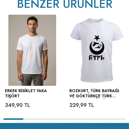
BENZER ÜRÜNLER
ERKEK BISIKLET YAKA
BOZKURT, TÜRK BAYRAĞI
TIŞÖRT
VE GÖKTÜRKÇE TÜRK
YAZILI ERKEK TIŞÖRT
349,90
TL
229,99
TL