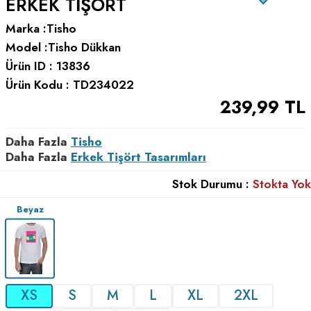
ERKEK TIŞÖRT
Marka :
Tisho
Model :
Tisho Dükkan
Ürün ID :
13836
Ürün Kodu :
TD234022
239,99
TL
Daha Fazla
Tisho
Daha Fazla
Erkek Tişört Tasarımları
Stok Durumu :
Stokta Yok
Beyaz
XS
S
M
L
XL
2XL