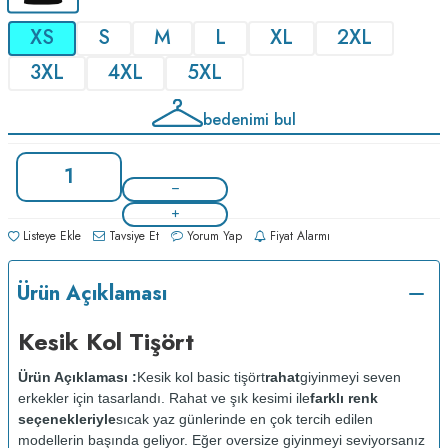
XS
S
M
L
XL
2XL
3XL
4XL
5XL
bedenimi bul
Listeye Ekle
Tavsiye Et
Yorum Yap
Fiyat Alarmı
Ürün Açıklaması
Kesik Kol Tişört
Ürün Açıklaması :
Kesik kol basic tişört
rahat
giyinmeyi seven
erkekler için tasarlandı. Rahat ve şık kesimi ile
farklı renk
seçenekleriyle
sıcak yaz günlerinde en çok tercih edilen
modellerin başında geliyor. Eğer oversize giyinmeyi seviyorsanız