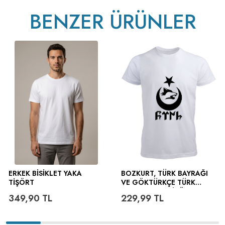
BENZER ÜRÜNLER
v233.25
ERKEK BISIKLET YAKA
BOZKURT, TÜRK BAYRAĞI
TIŞÖRT
VE GÖKTÜRKÇE TÜRK
YAZILI ERKEK TIŞÖRT
349,90
TL
229,99
TL