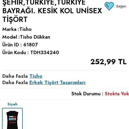
ŞEHIR,TÜRKIYE,TÜRKIYE
Beğen
BAYRAĞI. KESIK KOL UNISEX
TIŞÖRT
Marka :
Tisho
Model :
Tisho Dükkan
Ürün ID :
61807
Ürün Kodu :
TDH334240
252,99
TL
Daha Fazla
Tisho
Daha Fazla
Erkek Tişört Tasarımları
Stok Durumu :
Stokta Yok
Siyah