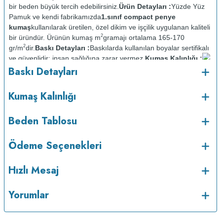
bir beden büyük tercih edebilirsiniz.
Ürün Detayları :
Yüzde Yüz
Pamuk ve kendi fabrikamızda
1.sınıf compact penye
kumaş
kullanılarak üretilen, özel dikim ve işçilik uygulanan kaliteli
2
bir üründür. Ürünün kumaş m
gramajı ortalama 165-170
2
gr/m
dir.
Baskı Detayları :
Baskılarda kullanılan boyalar sertifikalı
ve güvenlidir; insan sağlığına zarar vermez.
Kumaş Kalınlığı :
o
Baskı Detayları
Bakım :
Kısa programda maksimum 30
C sıcaklıkta ve tersten
yıkanır.
Kuru temizleme yapılmaz.
Kurutma makinesinde
kurutulmaz.
Orta ısıda ve tersten ütülenir.
Kumaş Kalınlığı
Beden Tablosu
Ödeme Seçenekleri
Hızlı Mesaj
Yorumlar