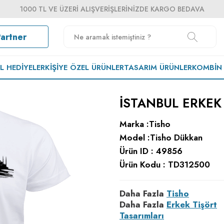
1000 TL VE ÜZERI ALIŞVERIŞLERINIZDE KARGO BEDAVA
Partner
EL HEDIYELER
KIŞIYE ÖZEL ÜRÜNLER
TASARIM ÜRÜNLER
KOMBIN
İSTANBUL ERKEK
Marka :
Tisho
Model :
Tisho Dükkan
Ürün ID :
49856
Ürün Kodu :
TD312500
Daha Fazla
Tisho
Daha Fazla
Erkek Tişört
Tasarımları