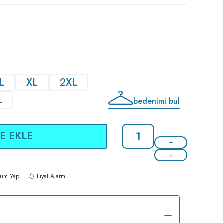
L
XL
2XL
L
bedenimi bul
E EKLE
um Yap
Fiyat Alarmı