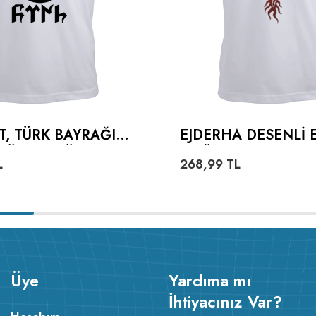
T, TÜRK BAYRAĞI
EJDERHA DESENLI 
TÜRKÇE TÜRK
TIŞÖRT
L
268,99
TL
ERKEK TIŞÖRT
Üye
Yardıma mı
İhtiyacınız Var?