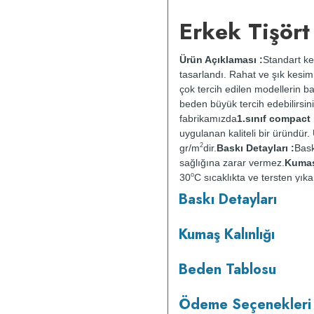
Erkek Tişört
Ürün Açıklaması :
Standart ke
tasarlandı. Rahat ve şık kesimi
çok tercih edilen modellerin b
beden büyük tercih edebilirsini
fabrikamızda
1.sınıf compac
uygulanan kaliteli bir üründü
2
gr/m
dir.
Baskı Detayları :
Bask
sağlığına zarar vermez.
Kumaş 
o
30
C sıcaklıkta ve tersten yıka
kurutulmaz.
Orta ısıda ve terst
Baskı Detayları
Kumaş Kalınlığı
Beden Tablosu
Ödeme Seçenekleri