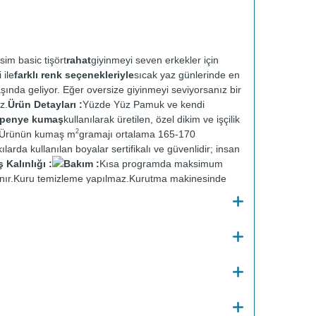
sim basic tişört
rahat
giyinmeyi seven erkekler için
 ile
farklı renk seçenekleriyle
sıcak yaz günlerinde en
aşında geliyor. Eğer oversize giyinmeyi seviyorsanız bir
z.
Ürün Detayları :
Yüzde Yüz Pamuk ve kendi
t penye kumaş
kullanılarak üretilen, özel dikim ve işçilik
2
r. Ürünün kumaş m
gramajı ortalama 165-170
ılarda kullanılan boyalar sertifikalı ve güvenlidir; insan
Kalınlığı :
Bakım :
Kısa programda maksimum
nır.
Kuru temizleme yapılmaz.
Kurutma makinesinde
en ütülenir.