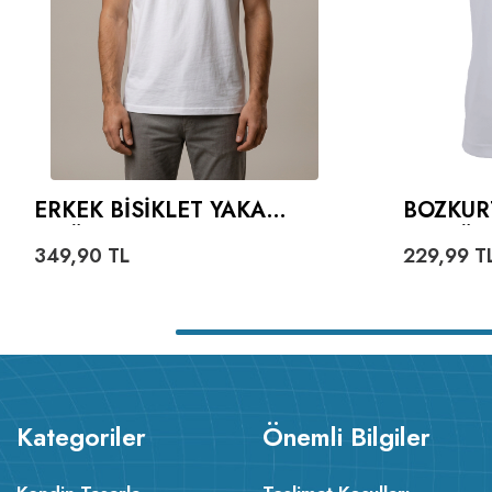
ERKEK BISIKLET YAKA
BOZKUR
TIŞÖRT
VE GÖK
349,90
TL
229,99
T
YAZILI 
Kategoriler
Önemli Bilgiler