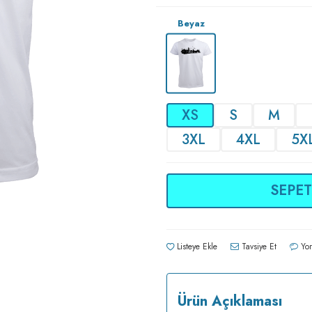
Beyaz
XS
S
M
3XL
4XL
5X
SEPET
Listeye Ekle
Tavsiye Et
Yor
Ürün Açıklaması