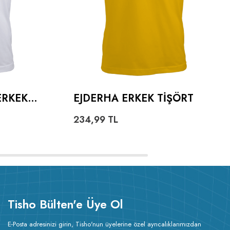
ERKEK
EJDERHA ERKEK TIŞÖRT
234,99
TL
Tisho Bülten'e Üye Ol
E-Posta adresinizi girin, Tisho'nun üyelerine özel ayrıcalıklarımızdan