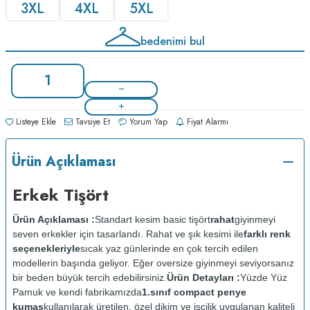
3XL
4XL
5XL
bedenimi bul
Listeye Ekle
Tavsiye Et
Yorum Yap
Fiyat Alarmı
Ürün Açıklaması
Erkek Tişört
Ürün Açıklaması :
Standart kesim basic tişört
rahat
giyinmeyi
seven erkekler için tasarlandı. Rahat ve şık kesimi ile
farklı renk
seçenekleriyle
sıcak yaz günlerinde en çok tercih edilen
modellerin başında geliyor. Eğer oversize giyinmeyi seviyorsanız
bir beden büyük tercih edebilirsiniz.
Ürün Detayları :
Yüzde Yüz
Pamuk ve kendi fabrikamızda
1.sınıf compact penye
kumaş
kullanılarak üretilen, özel dikim ve işçilik uygulanan kaliteli