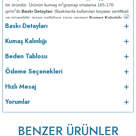
2
bir üründür. Ürünün kumaş m
gramajı ortalama 165-170
2
gr/m
dir.
Baskı Detayları :
Baskılarda kullanılan boyalar sertifikalı
ve güvenlidir; insan sağlığına zarar vermez.
Kumaş Kalınlığı :
o
Baskı Detayları
Bakım :
Kısa programda maksimum 30
C sıcaklıkta ve tersten
yıkanır.
Kuru temizleme yapılmaz.
Kurutma makinesinde
kurutulmaz.
Orta ısıda ve tersten ütülenir.
Kumaş Kalınlığı
Beden Tablosu
Ödeme Seçenekleri
Hızlı Mesaj
Yorumlar
BENZER ÜRÜNLER