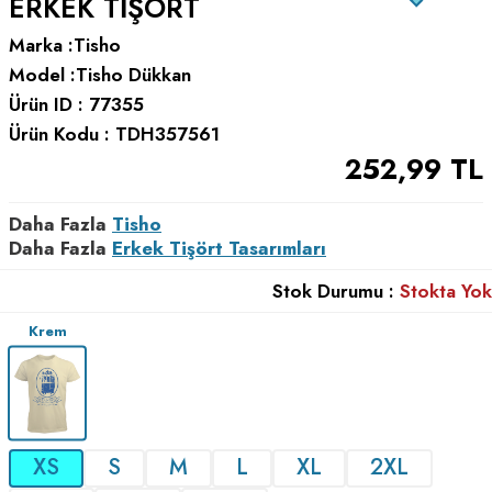
ERKEK TIŞÖRT
Marka :
Tisho
Model :
Tisho Dükkan
Ürün ID :
77355
Ürün Kodu :
TDH357561
252,99
TL
Daha Fazla
Tisho
Daha Fazla
Erkek Tişört Tasarımları
Stok Durumu :
Stokta Yok
Krem
XS
S
M
L
XL
2XL