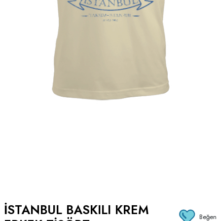
ISTANBUL BASKILI KREM
Beğen