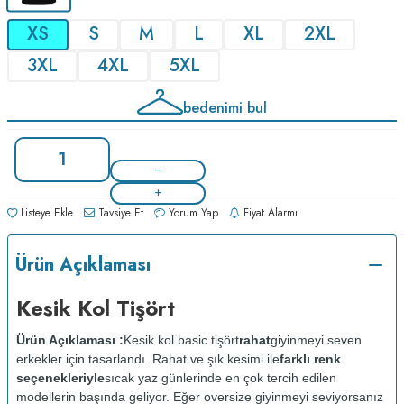
XS
S
M
L
XL
2XL
3XL
4XL
5XL
bedenimi bul
Listeye Ekle
Tavsiye Et
Yorum Yap
Fiyat Alarmı
Ürün Açıklaması
Kesik Kol Tişört
Ürün Açıklaması :
Kesik kol basic tişört
rahat
giyinmeyi seven
erkekler için tasarlandı. Rahat ve şık kesimi ile
farklı renk
seçenekleriyle
sıcak yaz günlerinde en çok tercih edilen
modellerin başında geliyor. Eğer oversize giyinmeyi seviyorsanız