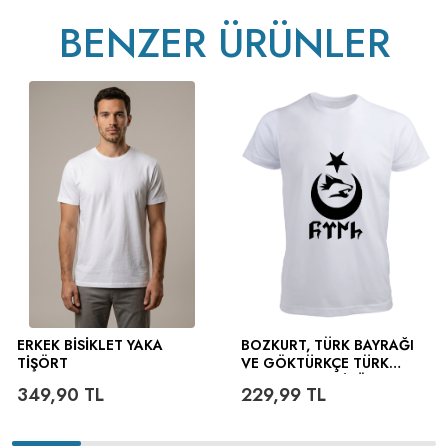
BENZER ÜRÜNLER
v233.25
ERKEK BISIKLET YAKA
BOZKURT, TÜRK BAYRAĞI
TIŞÖRT
VE GÖKTÜRKÇE TÜRK
YAZILI ERKEK TIŞÖRT
349,90
TL
229,99
TL