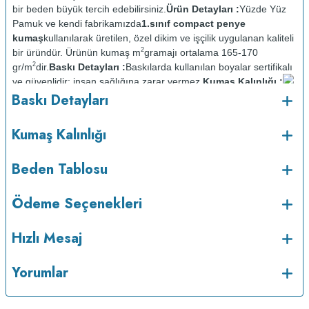
bir beden büyük tercih edebilirsiniz.
Ürün Detayları :
Yüzde Yüz
Pamuk ve kendi fabrikamızda
1.sınıf compact penye
kumaş
kullanılarak üretilen, özel dikim ve işçilik uygulanan kaliteli
2
bir üründür. Ürünün kumaş m
gramajı ortalama 165-170
2
gr/m
dir.
Baskı Detayları :
Baskılarda kullanılan boyalar sertifikalı
ve güvenlidir; insan sağlığına zarar vermez.
Kumaş Kalınlığı :
o
Baskı Detayları
Bakım :
Kısa programda maksimum 30
C sıcaklıkta ve tersten
yıkanır.
Kuru temizleme yapılmaz.
Kurutma makinesinde
kurutulmaz.
Orta ısıda ve tersten ütülenir.
Kumaş Kalınlığı
Beden Tablosu
Ödeme Seçenekleri
Hızlı Mesaj
Yorumlar