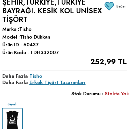
ŞEHIR,TÜRKIYE,TÜRKIYE
Beğen
BAYRAĞI. KESIK KOL UNISEX
TIŞÖRT
Marka :
Tisho
Model :
Tisho Dükkan
Ürün ID :
60437
Ürün Kodu :
TDH332007
252,99
TL
Daha Fazla
Tisho
Daha Fazla
Erkek Tişört Tasarımları
Stok Durumu :
Stokta Yok
Siyah