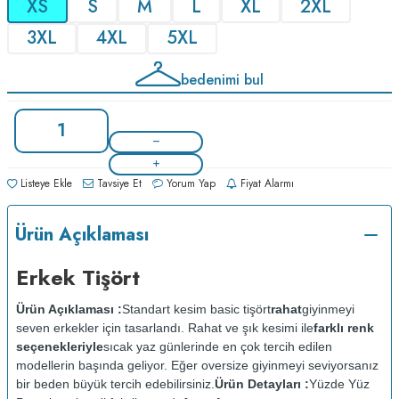
XS
S
M
L
XL
2XL
3XL
4XL
5XL
bedenimi bul
Listeye Ekle
Tavsiye Et
Yorum Yap
Fiyat Alarmı
Ürün Açıklaması
Erkek Tişört
Ürün Açıklaması :
Standart kesim basic tişört
rahat
giyinmeyi
seven erkekler için tasarlandı. Rahat ve şık kesimi ile
farklı renk
seçenekleriyle
sıcak yaz günlerinde en çok tercih edilen
modellerin başında geliyor. Eğer oversize giyinmeyi seviyorsanız
bir beden büyük tercih edebilirsiniz.
Ürün Detayları :
Yüzde Yüz