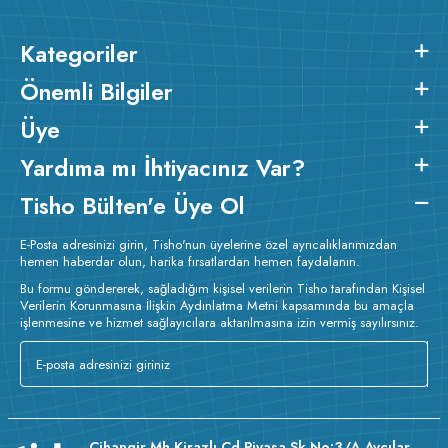
Kategoriler
Önemli Bilgiler
Üye
Yardıma mı İhtiyacınız Var?
Tisho Bülten'e Üye Ol
E-Posta adresinizi girin, Tisho'nun üyelerine özel ayrıcalıklarımızdan
hemen haberdar olun, harika fırsatlardan hemen faydalanın.
Bu formu göndererek, sağladığım kişisel verilerin Tisho tarafından Kişisel
Verilerin Korunmasına İlişkin Aydınlatma Metni kapsamında bu amaçla
işlenmesine ve hizmet sağlayıcılara aktarılmasına izin vermiş sayılırsınız.
Cihangir Mh Kirazlı Cd Piyasa Sk No:3/A Avcılar