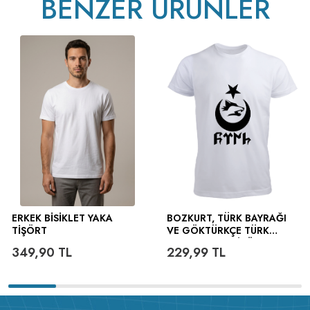
BENZER ÜRÜNLER
ERKEK BISIKLET YAKA
BOZKURT, TÜRK BAYRAĞI
TIŞÖRT
VE GÖKTÜRKÇE TÜRK
YAZILI ERKEK TIŞÖRT
349,90
TL
229,99
TL