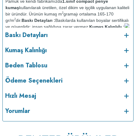
Pamuk ve kendi fabrikamızda
1.sınıf compact penye
kumaş
kullanılarak üretilen, özel dikim ve işçilik uygulanan kaliteli
2
bir üründür. Ürünün kumaş m
gramajı ortalama 165-170
2
gr/m
dir.
Baskı Detayları :
Baskılarda kullanılan boyalar sertifikalı
ve güvenlidir; insan sağlığına zarar vermez.
Kumaş Kalınlığı :
o
Baskı Detayları
Bakım :
Kısa programda maksimum 30
C sıcaklıkta ve tersten
yıkanır.
Kuru temizleme yapılmaz.
Kurutma makinesinde
kurutulmaz.
Orta ısıda ve tersten ütülenir.
Kumaş Kalınlığı
Beden Tablosu
Ödeme Seçenekleri
Hızlı Mesaj
Yorumlar