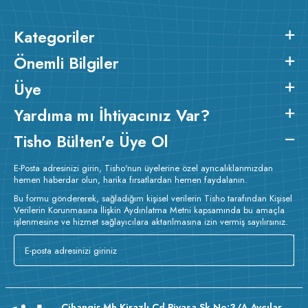
Kategoriler
Önemli Bilgiler
Üye
Yardıma mı İhtiyacınız Var?
Tisho Bülten'e Üye Ol
E-Posta adresinizi girin, Tisho'nun üyelerine özel ayrıcalıklarımızdan
hemen haberdar olun, harika fırsatlardan hemen faydalanın.
Bu formu göndererek, sağladığım kişisel verilerin Tisho tarafından Kişisel
Verilerin Korunmasına İlişkin Aydınlatma Metni kapsamında bu amaçla
işlenmesine ve hizmet sağlayıcılara aktarılmasına izin vermiş sayılırsınız.
Cihangir Mh Kirazlı Cd Piyasa Sk No:3/A Avcılar