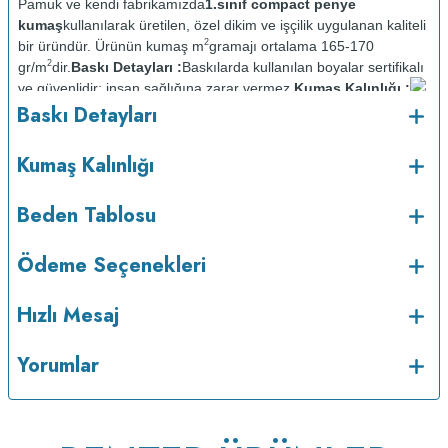
Pamuk ve kendi fabrikamızda
1.sınıf compact penye
kumaş
kullanılarak üretilen, özel dikim ve işçilik uygulanan kaliteli
2
bir üründür. Ürünün kumaş m
gramajı ortalama 165-170
2
gr/m
dir.
Baskı Detayları :
Baskılarda kullanılan boyalar sertifikalı
ve güvenlidir; insan sağlığına zarar vermez.
Kumaş Kalınlığı :
o
Baskı Detayları
Bakım :
Kısa programda maksimum 30
C sıcaklıkta ve tersten
yıkanır.
Kuru temizleme yapılmaz.
Kurutma makinesinde
kurutulmaz.
Orta ısıda ve tersten ütülenir.
Kumaş Kalınlığı
Beden Tablosu
Ödeme Seçenekleri
Hızlı Mesaj
Yorumlar