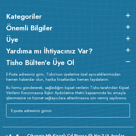
Kategoriler
Önemli Bilgiler
Üye
Yardıma mı İhtiyacınız Var?
Tisho Bülten'e Üye Ol
E-Posta adresinizi girin, Tisho'nun üyelerine özel ayrıcalıklarımızdan
hemen haberdar olun, harika fırsatlardan hemen faydalanın.
Bu formu göndererek, sağladığım kişisel verilerin Tisho tarafından Kişisel
Verilerin Korunmasına İlişkin Aydınlatma Metni kapsamında bu amaçla
işlenmesine ve hizmet sağlayıcılara aktarılmasına izin vermiş sayılırsınız.
Cihangir Mh Kirazlı Cd Piyasa Sk No:3/A Avcılar