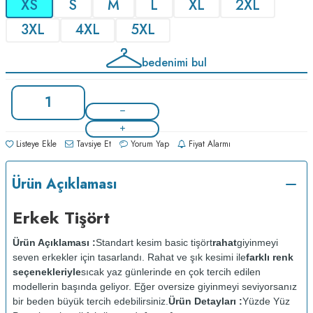
XS
S
M
L
XL
2XL
3XL
4XL
5XL
bedenimi bul
Listeye Ekle
Tavsiye Et
Yorum Yap
Fiyat Alarmı
Ürün Açıklaması
Erkek Tişört
Ürün Açıklaması :
Standart kesim basic tişört
rahat
giyinmeyi
seven erkekler için tasarlandı. Rahat ve şık kesimi ile
farklı renk
seçenekleriyle
sıcak yaz günlerinde en çok tercih edilen
modellerin başında geliyor. Eğer oversize giyinmeyi seviyorsanız
bir beden büyük tercih edebilirsiniz.
Ürün Detayları :
Yüzde Yüz