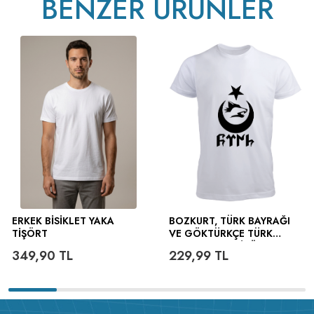
BENZER ÜRÜNLER
ERKEK BISIKLET YAKA
BOZKURT, TÜRK BAYRAĞI
TIŞÖRT
VE GÖKTÜRKÇE TÜRK
YAZILI ERKEK TIŞÖRT
349,90
TL
229,99
TL