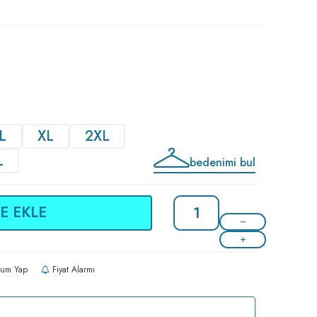
L
XL
2XL
L
bedenimi bul
E EKLE
um Yap
Fiyat Alarmı