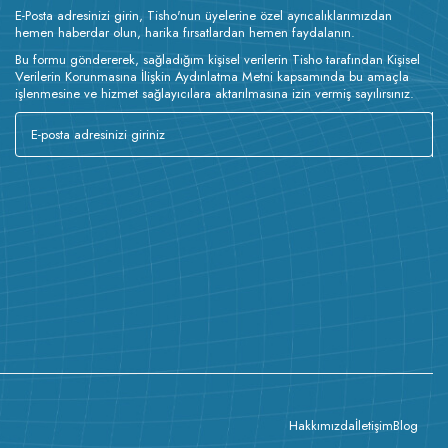
E-Posta adresinizi girin, Tisho'nun üyelerine özel ayrıcalıklarımızdan
hemen haberdar olun, harika fırsatlardan hemen faydalanın.
Bu formu göndererek, sağladığım kişisel verilerin Tisho tarafından Kişisel
Verilerin Korunmasına İlişkin Aydınlatma Metni kapsamında bu amaçla
işlenmesine ve hizmet sağlayıcılara aktarılmasına izin vermiş sayılırsınız.
Hakkımızda
İletişim
Blog
Ürün Açıklaması :
Standart kesim
en erkekler için tasarlandı. Rahat ve şık kesimi ile