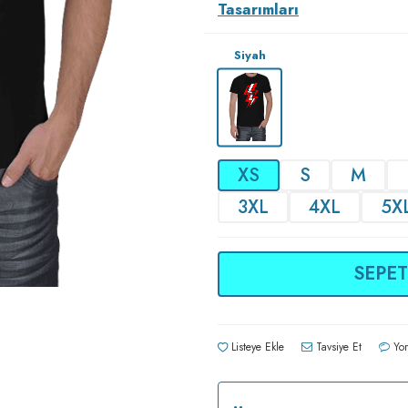
Tasarımları
Siyah
XS
S
M
3XL
4XL
5X
SEPET
Listeye Ekle
Tavsiye Et
Yor