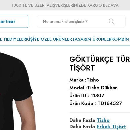
1000 TL VE ÜZERI ALIŞVERIŞLERINIZDE KARGO BEDAVA
Partner
EL HEDIYELER
KIŞIYE ÖZEL ÜRÜNLER
TASARIM ÜRÜNLER
KOMBIN
GÖKTÜRKÇE TÜRK
TIŞÖRT
Marka :
Tisho
Model :
Tisho Dükkan
Ürün ID :
11807
Ürün Kodu :
TD164527
Daha Fazla
Tisho
Daha Fazla
Erkek Tişört