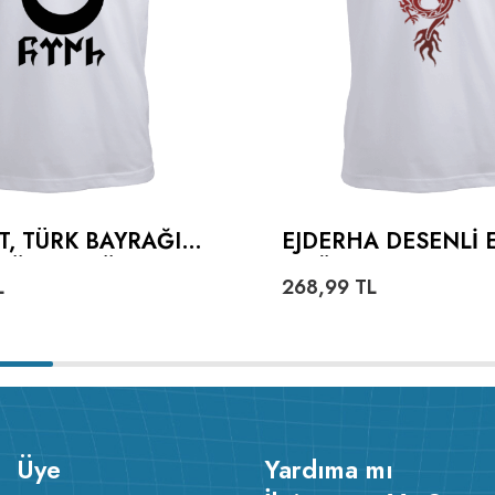
T, TÜRK BAYRAĞI
EJDERHA DESENLI 
TÜRKÇE TÜRK
TIŞÖRT
L
268,99
TL
ERKEK TIŞÖRT
Üye
Yardıma mı