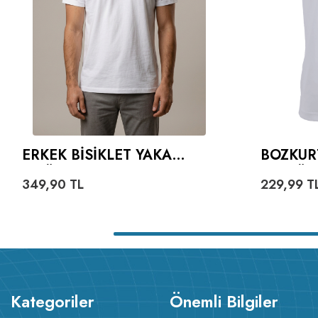
ERKEK BISIKLET YAKA
BOZKUR
TIŞÖRT
VE GÖK
349,90
TL
229,99
T
YAZILI 
Kategoriler
Önemli Bilgiler