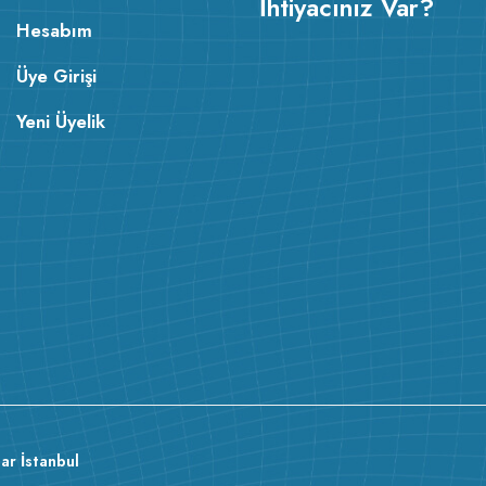
İhtiyacınız Var?
Hesabım
Üye Girişi
Yeni Üyelik
ar İstanbul
basic tişört
rahat
giyinmeyi sev