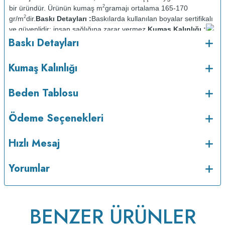
2
bir üründür. Ürünün kumaş m
gramajı ortalama 165-170
2
gr/m
dir.
Baskı Detayları :
Baskılarda kullanılan boyalar sertifikalı
ve güvenlidir; insan sağlığına zarar vermez.
Kumaş Kalınlığı :
o
Baskı Detayları
Bakım :
Kısa programda maksimum 30
C sıcaklıkta ve tersten
yıkanır.
Kuru temizleme yapılmaz.
Kurutma makinesinde
kurutulmaz.
Orta ısıda ve tersten ütülenir.
Kumaş Kalınlığı
Beden Tablosu
Ödeme Seçenekleri
Hızlı Mesaj
Yorumlar
BENZER ÜRÜNLER