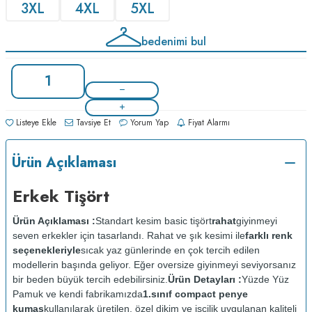
3XL
4XL
5XL
bedenimi bul
Listeye Ekle
Tavsiye Et
Yorum Yap
Fiyat Alarmı
Ürün Açıklaması
Erkek Tişört
Ürün Açıklaması :
Standart kesim basic tişört
rahat
giyinmeyi
seven erkekler için tasarlandı. Rahat ve şık kesimi ile
farklı renk
seçenekleriyle
sıcak yaz günlerinde en çok tercih edilen
modellerin başında geliyor. Eğer oversize giyinmeyi seviyorsanız
bir beden büyük tercih edebilirsiniz.
Ürün Detayları :
Yüzde Yüz
Pamuk ve kendi fabrikamızda
1.sınıf compact penye
kumaş
kullanılarak üretilen, özel dikim ve işçilik uygulanan kaliteli