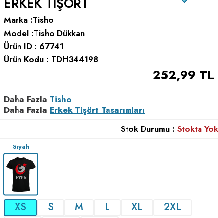
ERKEK TIŞÖRT
Marka :
Tisho
Model :
Tisho Dükkan
Ürün ID :
67741
Ürün Kodu :
TDH344198
252,99
TL
Daha Fazla
Tisho
Daha Fazla
Erkek Tişört Tasarımları
Stok Durumu :
Stokta Yok
Siyah
XS
S
M
L
XL
2XL