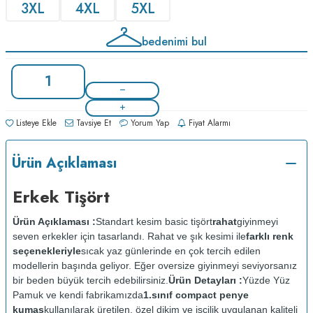
3XL
4XL
5XL
bedenimi bul
Listeye Ekle
Tavsiye Et
Yorum Yap
Fiyat Alarmı
Ürün Açıklaması
Erkek Tişört
Ürün Açıklaması :
Standart kesim basic tişört
rahat
giyinmeyi
seven erkekler için tasarlandı. Rahat ve şık kesimi ile
farklı renk
seçenekleriyle
sıcak yaz günlerinde en çok tercih edilen
modellerin başında geliyor. Eğer oversize giyinmeyi seviyorsanız
bir beden büyük tercih edebilirsiniz.
Ürün Detayları :
Yüzde Yüz
Pamuk ve kendi fabrikamızda
1.sınıf compact penye
kumaş
kullanılarak üretilen, özel dikim ve işçilik uygulanan kaliteli