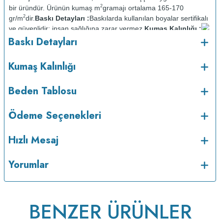
2
bir üründür. Ürünün kumaş m
gramajı ortalama 165-170
2
gr/m
dir.
Baskı Detayları :
Baskılarda kullanılan boyalar sertifikalı
ve güvenlidir; insan sağlığına zarar vermez.
Kumaş Kalınlığı :
o
Baskı Detayları
Bakım :
Kısa programda maksimum 30
C sıcaklıkta ve tersten
yıkanır.
Kuru temizleme yapılmaz.
Kurutma makinesinde
kurutulmaz.
Orta ısıda ve tersten ütülenir.
Kumaş Kalınlığı
Beden Tablosu
Ödeme Seçenekleri
Hızlı Mesaj
Yorumlar
BENZER ÜRÜNLER