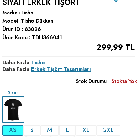
SIYAH ERKEK TIŞÖRT
Marka :
Tisho
Model :
Tisho Dükkan
Ürün ID :
83026
Ürün Kodu :
TDH366041
299,99
TL
Daha Fazla
Tisho
Daha Fazla
Erkek Tişört Tasarımları
Stok Durumu :
Stokta Yok
Siyah
XS
S
M
L
XL
2XL