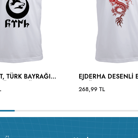
T, TÜRK BAYRAĞI
EJDERHA DESENLI 
TÜRKÇE TÜRK
TIŞÖRT
L
268,99
TL
ERKEK TIŞÖRT