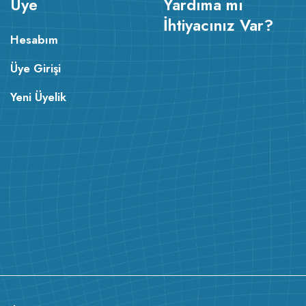
Üye
Yardıma mı
İhtiyacınız Var?
Hesabım
Üye Girişi
Yeni Üyelik