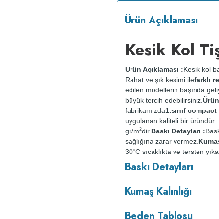
Ürün Açıklaması
Kesik Kol Ti
Ürün Açıklaması :
Kesik kol ba
Rahat ve şık kesimi ile
farklı 
edilen modellerin başında geli
büyük tercih edebilirsiniz.
Ürün
fabrikamızda
1.sınıf compac
uygulanan kaliteli bir üründü
2
gr/m
dir.
Baskı Detayları :
Bask
sağlığına zarar vermez.
Kumaş 
o
30
C sıcaklıkta ve tersten yıka
kurutulmaz.
Orta ısıda ve terst
Baskı Detayları
Kumaş Kalınlığı
Beden Tablosu