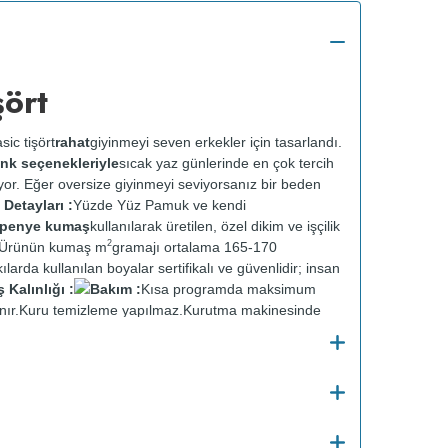
şört
sic tişört
rahat
giyinmeyi seven erkekler için tasarlandı.
renk seçenekleriyle
sıcak yaz günlerinde en çok tercih
yor. Eğer oversize giyinmeyi seviyorsanız bir beden
 Detayları :
Yüzde Yüz Pamuk ve kendi
t penye kumaş
kullanılarak üretilen, özel dikim ve işçilik
2
r. Ürünün kumaş m
gramajı ortalama 165-170
ılarda kullanılan boyalar sertifikalı ve güvenlidir; insan
Kalınlığı :
Bakım :
Kısa programda maksimum
nır.
Kuru temizleme yapılmaz.
Kurutma makinesinde
en ütülenir.