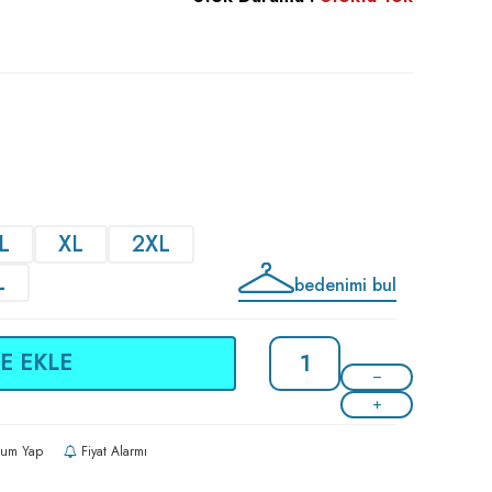
L
XL
2XL
L
bedenimi bul
E EKLE
um Yap
Fiyat Alarmı