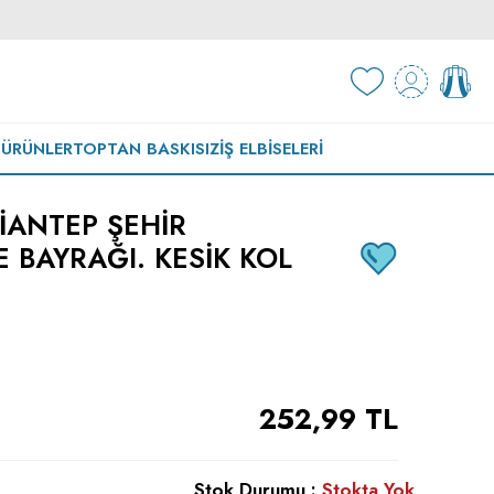
 ÜRÜNLER
TOPTAN BASKISIZ
İŞ ELBISELERI
IANTEP ŞEHIR
E BAYRAĞI. KESIK KOL
252,99
TL
Stok Durumu :
Stokta Yok