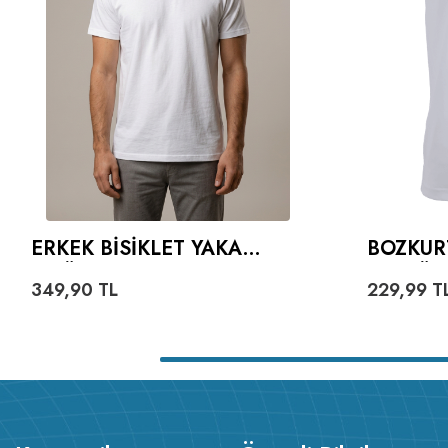
ERKEK BISIKLET YAKA
BOZKUR
TIŞÖRT
VE GÖK
349,90
TL
229,99
T
YAZILI 