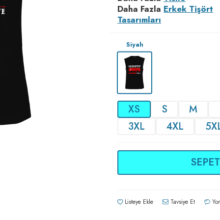
Daha Fazla
Erkek Tişört
Tasarımları
Siyah
XS
S
M
3XL
4XL
5X
SEPET
Listeye Ekle
Tavsiye Et
Yor