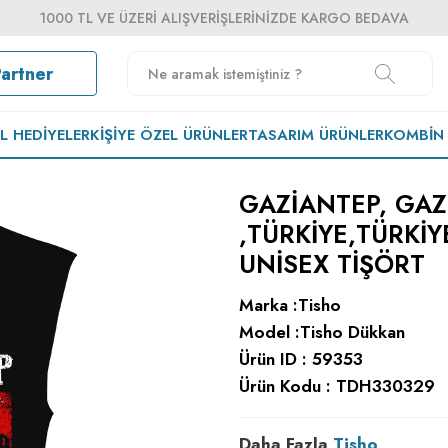
1000 TL VE ÜZERI ALIŞVERIŞLERINIZDE KARGO BEDAVA
Partner
EL HEDIYELER
KIŞIYE ÖZEL ÜRÜNLER
TASARIM ÜRÜNLER
KOMBIN
GAZIANTEP, GAZ
,TÜRKIYE,TÜRKIY
UNISEX TIŞÖRT
Marka :
Tisho
Model :
Tisho Dükkan
Ürün ID :
59353
Ürün Kodu :
TDH330329
Daha Fazla
Tisho