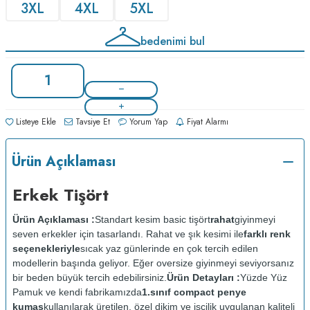
3XL
4XL
5XL
bedenimi bul
Listeye Ekle
Tavsiye Et
Yorum Yap
Fiyat Alarmı
Ürün Açıklaması
Erkek Tişört
Ürün Açıklaması :
Standart kesim basic tişört
rahat
giyinmeyi
seven erkekler için tasarlandı. Rahat ve şık kesimi ile
farklı renk
seçenekleriyle
sıcak yaz günlerinde en çok tercih edilen
modellerin başında geliyor. Eğer oversize giyinmeyi seviyorsanız
bir beden büyük tercih edebilirsiniz.
Ürün Detayları :
Yüzde Yüz
Pamuk ve kendi fabrikamızda
1.sınıf compact penye
kumaş
kullanılarak üretilen, özel dikim ve işçilik uygulanan kaliteli