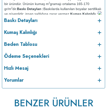
2
bir üründür. Ürünün kumaş m
gramajı ortalama 165-170
2
gr/m
dir.
Baskı Detayları :
Baskılarda kullanılan boyalar sertifikalı
ve güvenlidir; insan sağlığına zarar vermez.
Kumaş Kalınlığı :
o
Baskı Detayları
Bakım :
Kısa programda maksimum 30
C sıcaklıkta ve tersten
yıkanır.
Kuru temizleme yapılmaz.
Kurutma makinesinde
kurutulmaz.
Orta ısıda ve tersten ütülenir.
Kumaş Kalınlığı
Beden Tablosu
Ödeme Seçenekleri
Hızlı Mesaj
Yorumlar
BENZER ÜRÜNLER