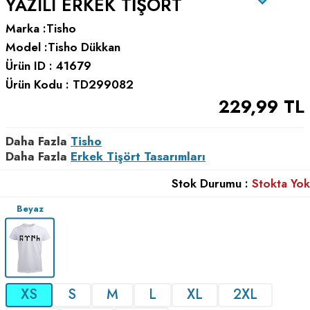
YAZILI ERKEK TIŞÖRT
Marka :
Tisho
Model :
Tisho Dükkan
Ürün ID :
41679
Ürün Kodu :
TD299082
229,99
TL
Daha Fazla
Tisho
Daha Fazla
Erkek Tişört Tasarımları
Stok Durumu :
Stokta Yok
Beyaz
XS
S
M
L
XL
2XL