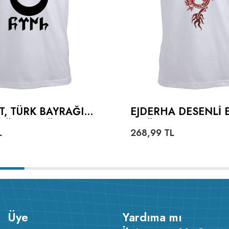
T, TÜRK BAYRAĞI
EJDERHA DESENLI 
TÜRKÇE TÜRK
TIŞÖRT
L
268,99
TL
ERKEK TIŞÖRT
Üye
Yardıma mı