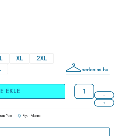
L
XL
2XL
L
bedenimi bul
E EKLE
um Yap
Fiyat Alarmı