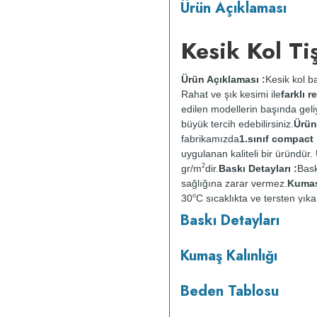
Ürün Açıklaması
Kesik Kol Ti
Ürün Açıklaması :
Kesik kol ba
Rahat ve şık kesimi ile
farklı 
edilen modellerin başında geli
büyük tercih edebilirsiniz.
Ürün
fabrikamızda
1.sınıf compac
uygulanan kaliteli bir üründü
2
gr/m
dir.
Baskı Detayları :
Bask
sağlığına zarar vermez.
Kumaş 
o
30
C sıcaklıkta ve tersten yıka
kurutulmaz.
Orta ısıda ve terst
Baskı Detayları
Kumaş Kalınlığı
Beden Tablosu