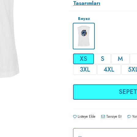
Tasarımları
Beyaz
XS
S
M
3XL
4XL
5X
SEPET
Listeye Ekle
Tavsiye Et
Yor