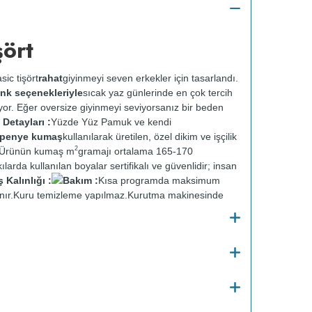
şört
sic tişört
rahat
giyinmeyi seven erkekler için tasarlandı.
renk seçenekleriyle
sıcak yaz günlerinde en çok tercih
yor. Eğer oversize giyinmeyi seviyorsanız bir beden
 Detayları :
Yüzde Yüz Pamuk ve kendi
t penye kumaş
kullanılarak üretilen, özel dikim ve işçilik
2
r. Ürünün kumaş m
gramajı ortalama 165-170
ılarda kullanılan boyalar sertifikalı ve güvenlidir; insan
Kalınlığı :
Bakım :
Kısa programda maksimum
nır.
Kuru temizleme yapılmaz.
Kurutma makinesinde
en ütülenir.