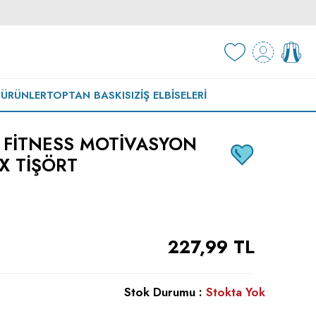
 ÜRÜNLER
TOPTAN BASKISIZ
İŞ ELBISELERI
 FITNESS MOTIVASYON
X TIŞÖRT
227,99
TL
Stok Durumu :
Stokta Yok