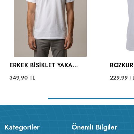
ERKEK BISIKLET YAKA
BOZKUR
TIŞÖRT
VE GÖK
349,90
TL
229,99
T
YAZILI 
Kategoriler
Önemli Bilgiler