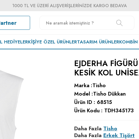
1000 TL VE ÜZERI ALIŞVERIŞLERINIZDE KARGO BEDAVA
Partner
EL HEDIYELER
KIŞIYE ÖZEL ÜRÜNLER
TASARIM ÜRÜNLER
KOMBIN
EJDERHA FIGÜRÜ
KESIK KOL UNISE
Marka :
Tisho
Model :
Tisho Dükkan
Ürün ID :
68515
Ürün Kodu :
TDH345173
Daha Fazla
Tisho
Daha Fazla
Erkek Tişört