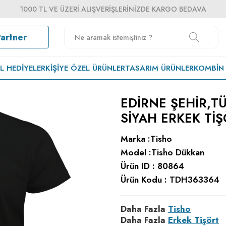
1000 TL VE ÜZERI ALIŞVERIŞLERINIZDE KARGO BEDAVA
Partner
EL HEDIYELER
KIŞIYE ÖZEL ÜRÜNLER
TASARIM ÜRÜNLER
KOMBIN
EDIRNE ŞEHIR,TÜ
SIYAH ERKEK TI
Marka :
Tisho
Model :
Tisho Dükkan
Ürün ID :
80864
Ürün Kodu :
TDH363364
Daha Fazla
Tisho
Daha Fazla
Erkek Tişört