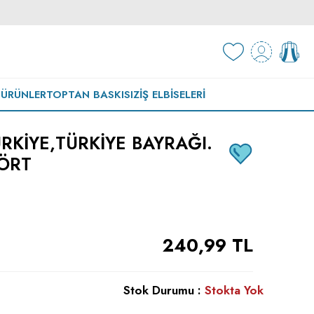
 ÜRÜNLER
TOPTAN BASKISIZ
İŞ ELBISELERI
RKIYE,TÜRKIYE BAYRAĞI.
ŞÖRT
240,99
TL
Stok Durumu :
Stokta Yok