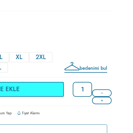
L
XL
2XL
L
bedenimi bul
E EKLE
um Yap
Fiyat Alarmı