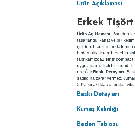
Ürün Açıklaması
Erkek Tişört
Ürün Açıklaması :
Standart ke
tasarlandı. Rahat ve şık kesimi
çok tercih edilen modellerin b
beden büyük tercih edebilirsini
fabrikamızda
1.sınıf compac
uygulanan kaliteli bir üründü
2
gr/m
dir.
Baskı Detayları :
Bask
sağlığına zarar vermez.
Kumaş 
o
30
C sıcaklıkta ve tersten yıka
kurutulmaz.
Orta ısıda ve terst
Baskı Detayları
Kumaş Kalınlığı
Beden Tablosu