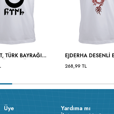
T, TÜRK BAYRAĞI
EJDERHA DESENLI 
TÜRKÇE TÜRK
TIŞÖRT
L
268,99
TL
ERKEK TIŞÖRT
Üye
Yardıma mı