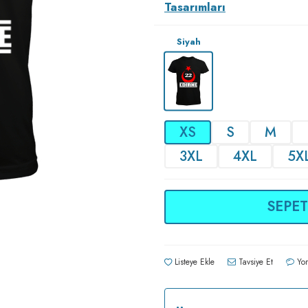
Tasarımları
Siyah
XS
S
M
3XL
4XL
5X
SEPET
Listeye Ekle
Tavsiye Et
Yor