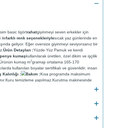
sim basic tişört
rahat
giyinmeyi seven erkekler için
 ile
farklı renk seçenekleriyle
sıcak yaz günlerinde en
aşında geliyor. Eğer oversize giyinmeyi seviyorsanız bir
z.
Ürün Detayları :
Yüzde Yüz Pamuk ve kendi
t penye kumaş
kullanılarak üretilen, özel dikim ve işçilik
2
r. Ürünün kumaş m
gramajı ortalama 165-170
ılarda kullanılan boyalar sertifikalı ve güvenlidir; insan
Kalınlığı :
Bakım :
Kısa programda maksimum
nır.
Kuru temizleme yapılmaz.
Kurutma makinesinde
en ütülenir.