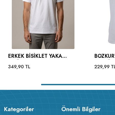
ERKEK BISIKLET YAKA
BOZKUR
TIŞÖRT
VE GÖK
349,90
TL
229,99
T
YAZILI 
Kategoriler
Önemli Bilgiler