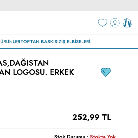
 ÜRÜNLER
TOPTAN BASKISIZ
İŞ ELBISELERI
AS,DAĞISTAN
TAN LOGOSU. ERKEK
252,99
TL
Stok Durumu :
Stokta Yok