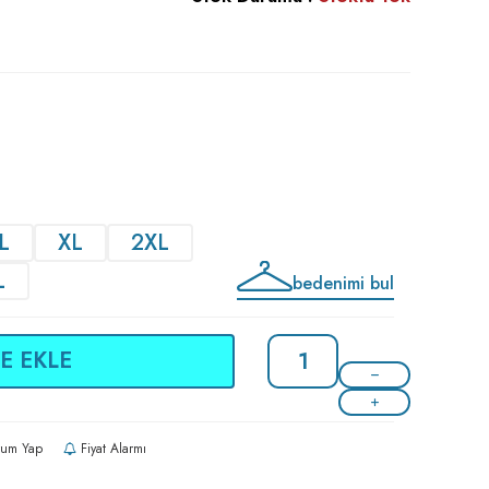
L
XL
2XL
L
bedenimi bul
E EKLE
um Yap
Fiyat Alarmı