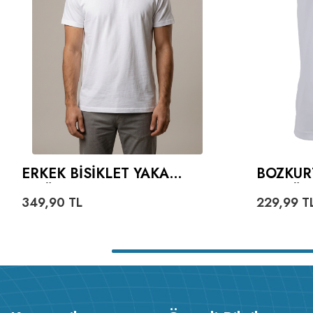
ERKEK BISIKLET YAKA
BOZKUR
TIŞÖRT
VE GÖK
349,90
TL
229,99
T
YAZILI 