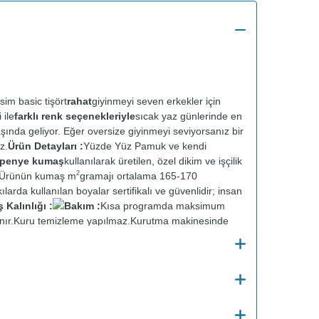
sim basic tişört
rahat
giyinmeyi seven erkekler için
 ile
farklı renk seçenekleriyle
sıcak yaz günlerinde en
aşında geliyor. Eğer oversize giyinmeyi seviyorsanız bir
z.
Ürün Detayları :
Yüzde Yüz Pamuk ve kendi
t penye kumaş
kullanılarak üretilen, özel dikim ve işçilik
2
r. Ürünün kumaş m
gramajı ortalama 165-170
ılarda kullanılan boyalar sertifikalı ve güvenlidir; insan
Kalınlığı :
Bakım :
Kısa programda maksimum
nır.
Kuru temizleme yapılmaz.
Kurutma makinesinde
en ütülenir.