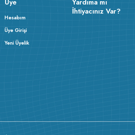
Üye
Yardıma mı
İhtiyacınız Var?
Hesabım
Üye Girişi
Yeni Üyelik