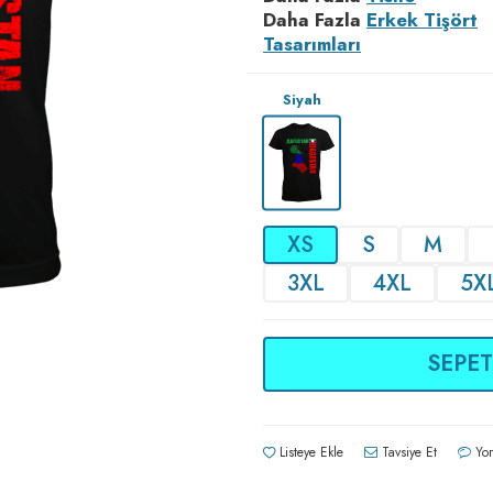
Daha Fazla
Erkek Tişört
Tasarımları
Siyah
XS
S
M
3XL
4XL
5X
SEPET
Listeye Ekle
Tavsiye Et
Yor