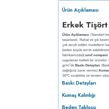
Ürün Açıklaması
Erkek Tişört
Ürün Açıklaması :
Standart ke
tasarlandı. Rahat ve şık kesimi
çok tercih edilen modellerin b
beden büyük tercih edebilirsini
fabrikamızda
1.sınıf compac
uygulanan kaliteli bir üründü
2
gr/m
dir.
Baskı Detayları :
Bask
sağlığına zarar vermez.
Kumaş 
o
30
C sıcaklıkta ve tersten yıka
kurutulmaz.
Orta ısıda ve terst
Baskı Detayları
Kumaş Kalınlığı
Beden Tablosu