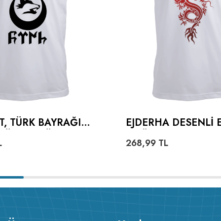
T, TÜRK BAYRAĞI
EJDERHA DESENLI 
TÜRKÇE TÜRK
TIŞÖRT
L
268,99
TL
ERKEK TIŞÖRT