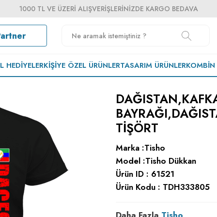
1000 TL VE ÜZERI ALIŞVERIŞLERINIZDE KARGO BEDAVA
Partner
EL HEDIYELER
KIŞIYE ÖZEL ÜRÜNLER
TASARIM ÜRÜNLER
KOMBIN
DAĞISTAN,KAFK
BAYRAĞI,DAĞIS
TIŞÖRT
Marka :
Tisho
Model :
Tisho Dükkan
Ürün ID :
61521
Ürün Kodu :
TDH333805
Daha Fazla
Tisho