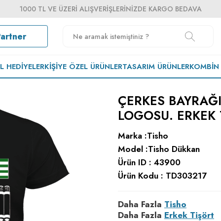
1000 TL VE ÜZERI ALIŞVERIŞLERINIZDE KARGO BEDAVA
Partner
EL HEDIYELER
KIŞIYE ÖZEL ÜRÜNLER
TASARIM ÜRÜNLER
KOMBIN
ÇERKES BAYRAĞI
LOGOSU. ERKEK 
Marka :
Tisho
Model :
Tisho Dükkan
Ürün ID :
43900
Ürün Kodu :
TD303217
Daha Fazla
Tisho
Daha Fazla
Erkek Tişört