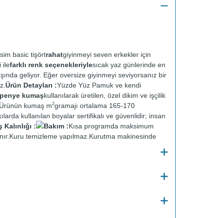
sim basic tişört
rahat
giyinmeyi seven erkekler için
 ile
farklı renk seçenekleriyle
sıcak yaz günlerinde en
aşında geliyor. Eğer oversize giyinmeyi seviyorsanız bir
z.
Ürün Detayları :
Yüzde Yüz Pamuk ve kendi
t penye kumaş
kullanılarak üretilen, özel dikim ve işçilik
2
r. Ürünün kumaş m
gramajı ortalama 165-170
ılarda kullanılan boyalar sertifikalı ve güvenlidir; insan
Kalınlığı :
Bakım :
Kısa programda maksimum
nır.
Kuru temizleme yapılmaz.
Kurutma makinesinde
en ütülenir.