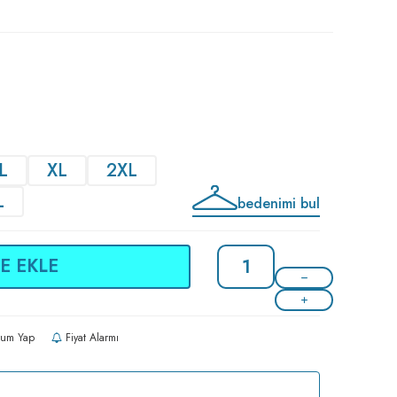
L
XL
2XL
L
bedenimi bul
E EKLE
um Yap
Fiyat Alarmı