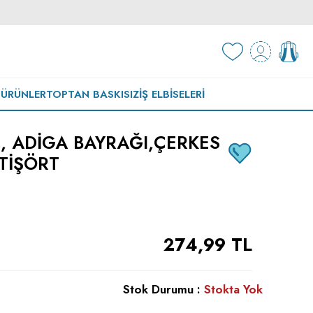
 ÜRÜNLER
TOPTAN BASKISIZ
İŞ ELBISELERI
, ADIGA BAYRAĞI,ÇERKES
TIŞÖRT
274,99
TL
Stok Durumu :
Stokta Yok