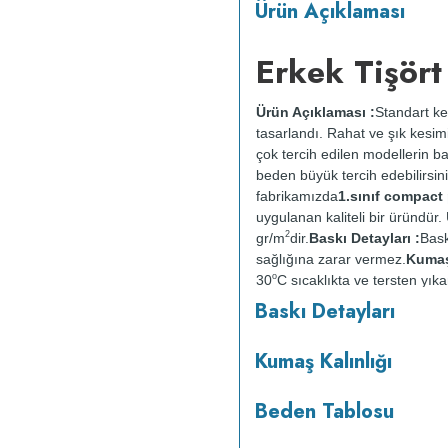
Ürün Açıklaması
Erkek Tişört
Ürün Açıklaması :
Standart ke
tasarlandı. Rahat ve şık kesimi
çok tercih edilen modellerin b
beden büyük tercih edebilirsini
fabrikamızda
1.sınıf compac
uygulanan kaliteli bir üründü
2
gr/m
dir.
Baskı Detayları :
Bask
sağlığına zarar vermez.
Kumaş 
o
30
C sıcaklıkta ve tersten yıka
kurutulmaz.
Orta ısıda ve terst
Baskı Detayları
Kumaş Kalınlığı
Beden Tablosu