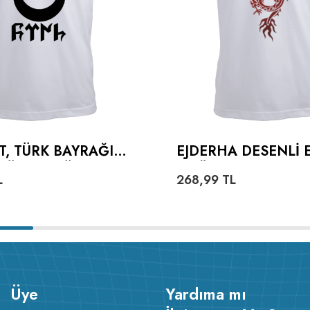
T, TÜRK BAYRAĞI
EJDERHA DESENLI 
TÜRKÇE TÜRK
TIŞÖRT
L
268,99
TL
ERKEK TIŞÖRT
Üye
Yardıma mı