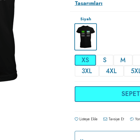
Tasarımları
Siyah
XS
S
M
3XL
4XL
5X
SEPET
Listeye Ekle
Tavsiye Et
Yor