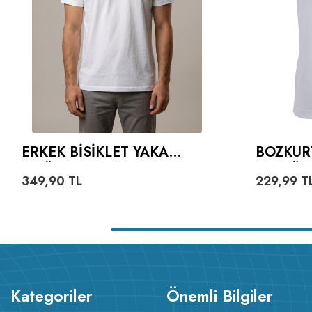
ERKEK BISIKLET YAKA
BOZKUR
TIŞÖRT
VE GÖK
349,90
TL
229,99
T
YAZILI 
Kategoriler
Önemli Bilgiler