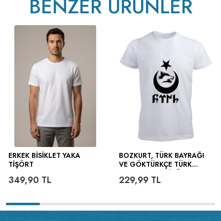
BENZER ÜRÜNLER
ERKEK BISIKLET YAKA
BOZKURT, TÜRK BAYRAĞI
TIŞÖRT
VE GÖKTÜRKÇE TÜRK
YAZILI ERKEK TIŞÖRT
349,90
TL
229,99
TL