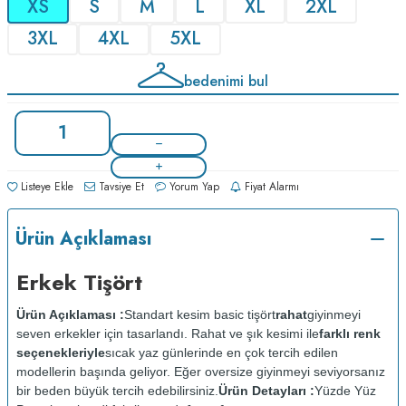
XS
S
M
L
XL
2XL
3XL
4XL
5XL
bedenimi bul
Listeye Ekle
Tavsiye Et
Yorum Yap
Fiyat Alarmı
Ürün Açıklaması
Erkek Tişört
Ürün Açıklaması :
Standart kesim basic tişört
rahat
giyinmeyi
seven erkekler için tasarlandı. Rahat ve şık kesimi ile
farklı renk
seçenekleriyle
sıcak yaz günlerinde en çok tercih edilen
modellerin başında geliyor. Eğer oversize giyinmeyi seviyorsanız
bir beden büyük tercih edebilirsiniz.
Ürün Detayları :
Yüzde Yüz