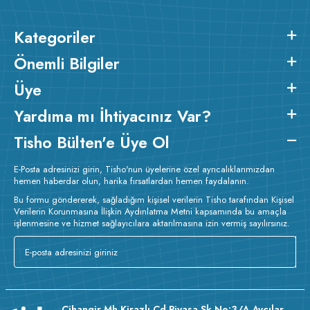
Kategoriler
Önemli Bilgiler
Üye
Yardıma mı İhtiyacınız Var?
Tisho Bülten'e Üye Ol
E-Posta adresinizi girin, Tisho'nun üyelerine özel ayrıcalıklarımızdan
hemen haberdar olun, harika fırsatlardan hemen faydalanın.
Bu formu göndererek, sağladığım kişisel verilerin Tisho tarafından Kişisel
Verilerin Korunmasına İlişkin Aydınlatma Metni kapsamında bu amaçla
işlenmesine ve hizmet sağlayıcılara aktarılmasına izin vermiş sayılırsınız.
Cihangir Mh Kirazlı Cd Piyasa Sk No:3/A Avcılar