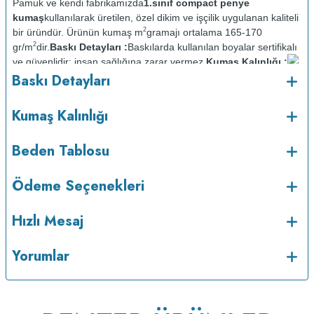
Pamuk ve kendi fabrikamızda
1.sınıf compact penye
kumaş
kullanılarak üretilen, özel dikim ve işçilik uygulanan kaliteli
2
bir üründür. Ürünün kumaş m
gramajı ortalama 165-170
2
gr/m
dir.
Baskı Detayları :
Baskılarda kullanılan boyalar sertifikalı
ve güvenlidir; insan sağlığına zarar vermez.
Kumaş Kalınlığı :
o
Baskı Detayları
Bakım :
Kısa programda maksimum 30
C sıcaklıkta ve tersten
yıkanır.
Kuru temizleme yapılmaz.
Kurutma makinesinde
kurutulmaz.
Orta ısıda ve tersten ütülenir.
Kumaş Kalınlığı
Beden Tablosu
Ödeme Seçenekleri
Hızlı Mesaj
Yorumlar