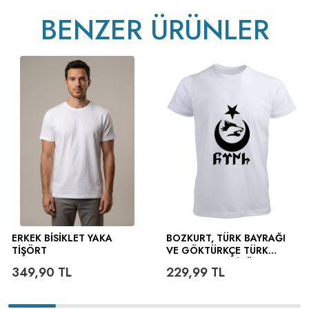
BENZER ÜRÜNLER
v233.25
ERKEK BISIKLET YAKA
BOZKURT, TÜRK BAYRAĞI
TIŞÖRT
VE GÖKTÜRKÇE TÜRK
YAZILI ERKEK TIŞÖRT
349,90
TL
229,99
TL