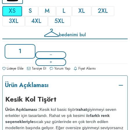
XS
S
M
L
XL
2XL
3XL
4XL
5XL
bedenimi bul
Listeye Ekle
Tavsiye Et
Yorum Yap
Fiyat Alarmı
Ürün Açıklaması
Kesik Kol Tişört
Ürün Açıklaması :
Kesik kol basic tişört
rahat
giyinmeyi seven
erkekler için tasarlandı. Rahat ve şık kesimi ile
farklı renk
seçenekleriyle
sıcak yaz günlerinde en çok tercih edilen
modellerin başında geliyor. Eğer oversize giyinmeyi seviyorsanız