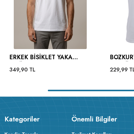
ERKEK BISIKLET YAKA
BOZKUR
TIŞÖRT
VE GÖK
349,90
TL
229,99
T
YAZILI 
Kategoriler
Önemli Bilgiler