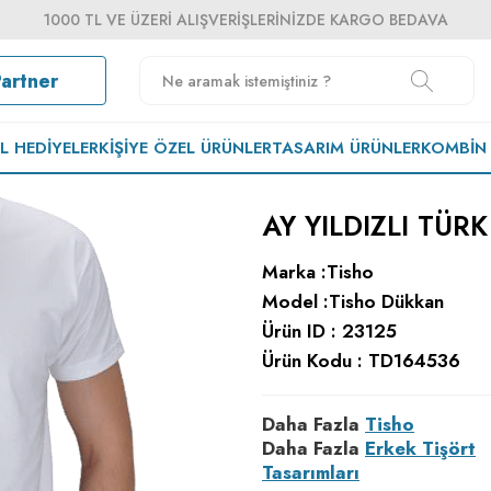
1000 TL VE ÜZERI ALIŞVERIŞLERINIZDE KARGO BEDAVA
Partner
EL HEDIYELER
KIŞIYE ÖZEL ÜRÜNLER
TASARIM ÜRÜNLER
KOMBIN
AY YILDIZLI TÜR
Marka :
Tisho
Model :
Tisho Dükkan
Ürün ID :
23125
Ürün Kodu :
TD164536
Daha Fazla
Tisho
Daha Fazla
Erkek Tişört
Tasarımları