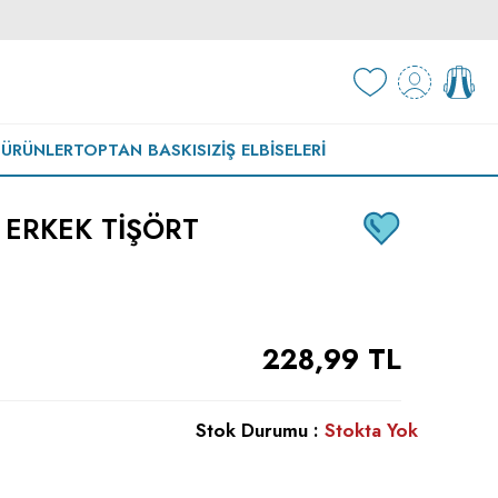
 ÜRÜNLER
TOPTAN BASKISIZ
İŞ ELBISELERI
K ERKEK TIŞÖRT
228,99
TL
Stok Durumu :
Stokta Yok