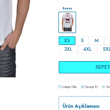
Beyaz
XS
S
M
3XL
4XL
5X
SEPET
Listeye Ekle
Tavsiye Et
Yor
Ürün Açıklaması