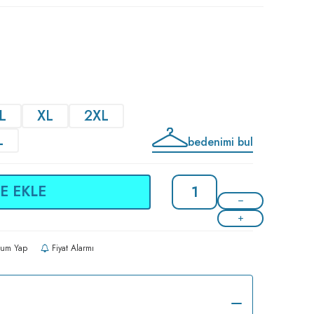
L
XL
2XL
L
bedenimi bul
E EKLE
um Yap
Fiyat Alarmı