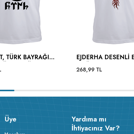
T, TÜRK BAYRAĞI
EJDERHA DESENLI 
TÜRKÇE TÜRK
TIŞÖRT
L
268,99
TL
ERKEK TIŞÖRT
Üye
Yardıma mı
İhtiyacınız Var?