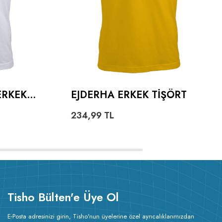
ERKEK
EJDERHA ERKEK TIŞÖRT
234,99
TL
Tisho Bülten'e Üye Ol
E-Posta adresinizi girin, Tisho'nun üyelerine özel ayrıcalıklarımızdan