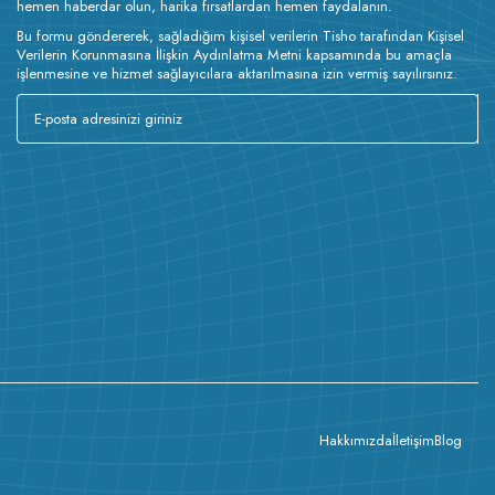
hemen haberdar olun, harika fırsatlardan hemen faydalanın.
Bu formu göndererek, sağladığım kişisel verilerin Tisho tarafından Kişisel
Verilerin Korunmasına İlişkin Aydınlatma Metni kapsamında bu amaçla
işlenmesine ve hizmet sağlayıcılara aktarılmasına izin vermiş sayılırsınız.
Hakkımızda
İletişim
Blog
Ürün Açıklaması :
Standart kesim
en erkekler için tasarlandı. Rahat ve şık kesimi ile
ak yaz günlerinde en çok tercih edilen modellerin