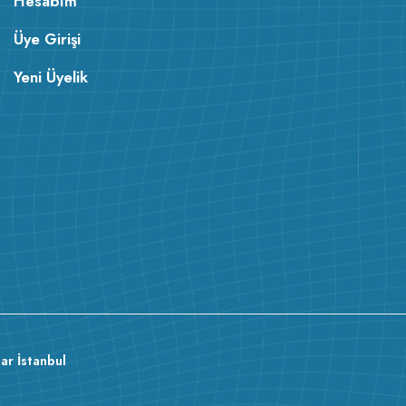
Hesabım
Üye Girişi
Yeni Üyelik
ar İstanbul
basic tişört
rahat
giyinmeyi sev
farklı renk seçenekleriyle
sıc